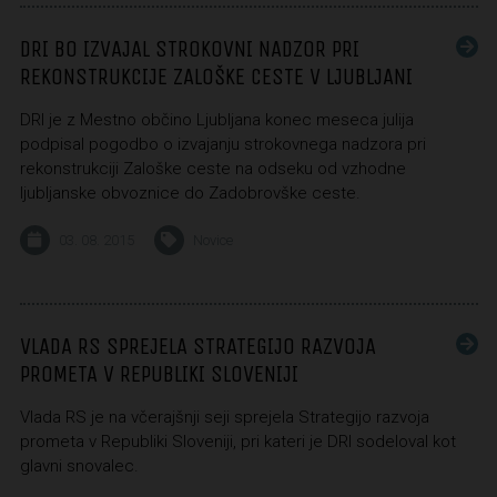
DRI BO IZVAJAL STROKOVNI NADZOR PRI
REKONSTRUKCIJE ZALOŠKE CESTE V LJUBLJANI
DRI je z Mestno občino Ljubljana konec meseca julija
podpisal pogodbo o izvajanju strokovnega nadzora pri
rekonstrukciji Zaloške ceste na odseku od vzhodne
ljubljanske obvoznice do Zadobrovške ceste.
03. 08. 2015
Novice
VLADA RS SPREJELA STRATEGIJO RAZVOJA
PROMETA V REPUBLIKI SLOVENIJI
Vlada RS je na včerajšnji seji sprejela Strategijo razvoja
prometa v Republiki Sloveniji, pri kateri je DRI sodeloval kot
glavni snovalec.