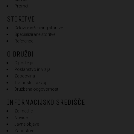
Promet
STORITVE
Celovite inženiring storitve
Specializirane storitve
Reference
O DRUŽBI
O podjetju
Poslanstvo in vizija
Zgodovina
Trajnostni razvoj
Družbena odgovornost
INFORMACIJSKO SREDIŠČE
Za medije
Novice
Javne objave
Zaposlitve