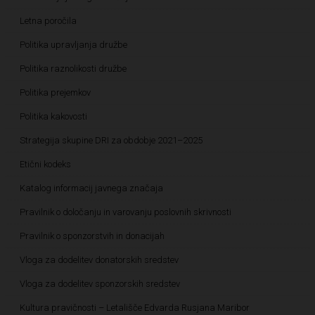
Letna poročila
Politika upravljanja družbe
Politika raznolikosti družbe
Politika prejemkov
Politika kakovosti
Strategija skupine DRI za obdobje 2021–2025
Etični kodeks
Katalog informacij javnega značaja
Pravilnik o določanju in varovanju poslovnih skrivnosti
Pravilnik o sponzorstvih in donacijah
Vloga za dodelitev donatorskih sredstev
Vloga za dodelitev sponzorskih sredstev
Kultura pravičnosti – Letališče Edvarda Rusjana Maribor