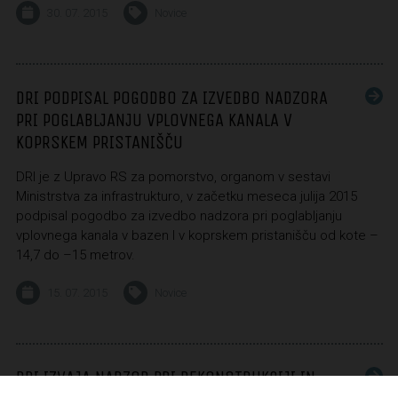
30. 07. 2015
Novice
DRI PODPISAL POGODBO ZA IZVEDBO NADZORA
PRI POGLABLJANJU VPLOVNEGA KANALA V
KOPRSKEM PRISTANIŠČU
DRI je z Upravo RS za pomorstvo, organom v sestavi
Ministrstva za infrastrukturo, v začetku meseca julija 2015
podpisal pogodbo za izvedbo nadzora pri poglabljanju
vplovnega kanala v bazen I v koprskem pristanišču od kote –
14,7 do –15 metrov.
15. 07. 2015
Novice
DRI IZVAJA NADZOR PRI REKONSTRUKCIJI IN