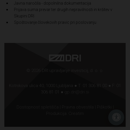
Javna naročila - dopolnilna dokumentacija
Prijava suma prevar ter drugih nepravilnosti in kršitev v
Skupini DRI
Spoštovanje človekovih pravic pri poslovanju
© 2026 DRI upravljanje investicij, d. o. o.
Kotnikova ulica 40, 1000 Ljubljana ● T: 01 306 81 00 ● F: 01
306 81 01 ●
gp.dri@dri.si
Dostopnost spletišča
|
Pravna obvestila
|
Piškotki
|
Produkcija:
Creatim