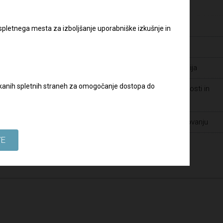
Pravilnik o zaščiti prijaviteljev
Varstvo osebnih podatkov
 spletnega mesta za izboljšanje uporabniške izkušnje in
Zaposlitve
Javna naročila - dopolnilna dokumentacija
biskanih spletnih straneh za omogočanje dostopa do
Prijava suma prevar ter drugih nepravilnosti in
kršitev v Skupini DRI
Spoštovanje človekovih pravic pri poslovanju
VE