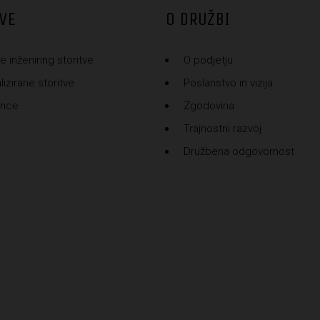
VE
O DRUŽBI
e inženiring storitve
O podjetju
izirane storitve
Poslanstvo in vizija
ence
Zgodovina
Trajnostni razvoj
Družbena odgovornost