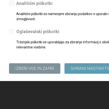
Analitični piškotki
Analitični piškotki so namenjeni zbiranju podatkov o uporabi
zmogljivosti.
Oglaševalski piškotki
Trženjski piškotki se uporabljajo za zbiranje informacij o o
relevantne vsebine.
IZBERI VSE IN ZAPRI
SHRANI NASTAVIT