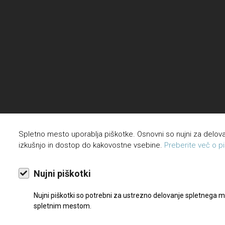
Spletno mesto uporablja piškotke. Osnovni so nujni za delo
izkušnjo in dostop do kakovostne vsebine.
Preberite več o pi
Nujni piškotki
Nujni piškotki so potrebni za ustrezno delovanje spletnega m
spletnim mestom.