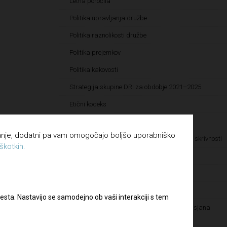
Letna poročila
Politika upravljanja družbe
Politika raznolikosti družbe
Politika prejemkov
Politika kakovosti
Strategija skupine DRI za obdobje 2021–2025
Etični kodeks
Katalog informacij javnega značaja
vanje, dodatni pa vam omogočajo boljšo uporabniško
Pravilnik o določanju in varovanju poslovnih skrivnosti
škotkih.
Pravilnik o sponzorstvih in donacijah
Vloga za dodelitev donatorskih sredstev
Vloga za dodelitev sponzorskih sredstev
esta. Nastavijo se samodejno ob vaši interakciji s tem
Kultura pravičnosti – Letališče Edvarda Rusjana
Maribor