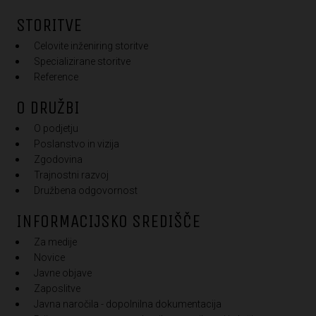
STORITVE
Celovite inženiring storitve
Specializirane storitve
Reference
O DRUŽBI
O podjetju
Poslanstvo in vizija
Zgodovina
Trajnostni razvoj
Družbena odgovornost
INFORMACIJSKO SREDIŠČE
Za medije
Novice
Javne objave
Zaposlitve
Javna naročila - dopolnilna dokumentacija