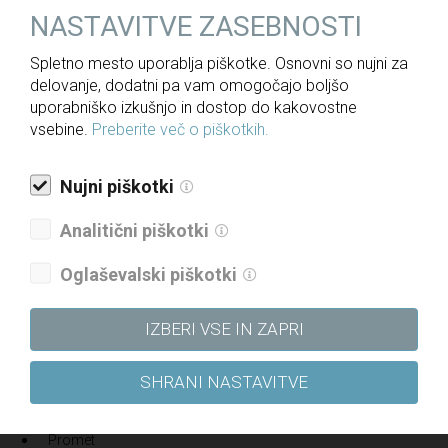
NASTAVITVE ZASEBNOSTI
Spletno mesto uporablja piškotke. Osnovni so nujni za
delovanje, dodatni pa vam omogočajo boljšo
uporabniško izkušnjo in dostop do kakovostne
vsebine.
Preberite več o piškotkih.
Nujni piškotki
Analitični piškotki
Oglaševalski piškotki
PODROČJA DELA
IZBERI VSE IN ZAPRI
Železniška infrastruktura
Cestna infrastruktura
SHRANI NASTAVITVE
Komunalna in vodna infrastruktura
Stavbe
Promet