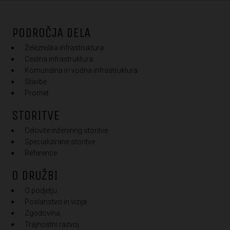
PODROČJA DELA
Železniška infrastruktura
Cestna infrastruktura
Komunalna in vodna infrastruktura
Stavbe
Promet
STORITVE
Celovite inženiring storitve
Specializirane storitve
Reference
O DRUŽBI
O podjetju
Poslanstvo in vizija
Zgodovina
Trajnostni razvoj