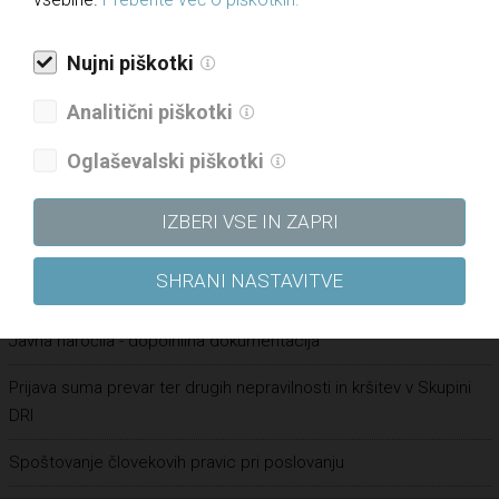
Pravilnik o določanju in varovanju poslovnih skrivnosti
Pravilnik o sponzorstvih in donacijah
Nujni piškotki
Vloga za dodelitev donatorskih sredstev
Analitični piškotki
Vloga za dodelitev sponzorskih sredstev
Oglaševalski piškotki
Kultura pravičnosti – Letališče Edvarda Rusjana Maribor
Pravilnik o zaščiti prijaviteljev
IZBERI VSE IN ZAPRI
Varstvo osebnih podatkov
SHRANI NASTAVITVE
Zaposlitve
Javna naročila - dopolnilna dokumentacija
Prijava suma prevar ter drugih nepravilnosti in kršitev v Skupini
DRI
Spoštovanje človekovih pravic pri poslovanju