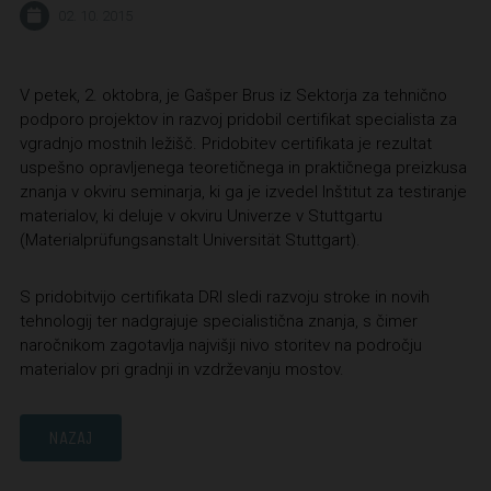
02. 10. 2015
V petek, 2. oktobra, je Gašper Brus iz Sektorja za tehnično
podporo projektov in razvoj pridobil certifikat specialista za
vgradnjo mostnih ležišč. Pridobitev certifikata je rezultat
uspešno opravljenega teoretičnega in praktičnega preizkusa
znanja v okviru seminarja, ki ga je izvedel Inštitut za testiranje
materialov, ki deluje v okviru Univerze v Stuttgartu
(Materialprüfungsanstalt Universität Stuttgart).
S pridobitvijo certifikata DRI sledi razvoju stroke in novih
tehnologij ter nadgrajuje specialistična znanja, s čimer
naročnikom zagotavlja najvišji nivo storitev na področju
materialov pri gradnji in vzdrževanju mostov.
NAZAJ