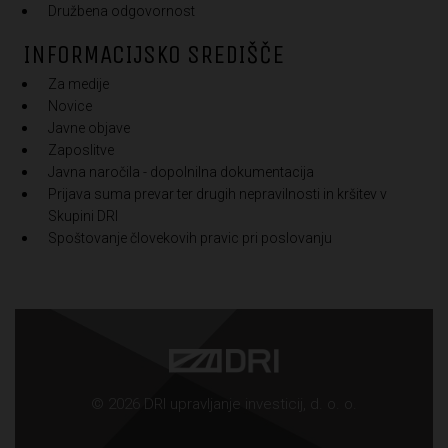
Družbena odgovornost
INFORMACIJSKO SREDIŠČE
Za medije
Novice
Javne objave
Zaposlitve
Javna naročila - dopolnilna dokumentacija
Prijava suma prevar ter drugih nepravilnosti in kršitev v
Skupini DRI
Spoštovanje človekovih pravic pri poslovanju
© 2026 DRI upravljanje investicij, d. o. o.