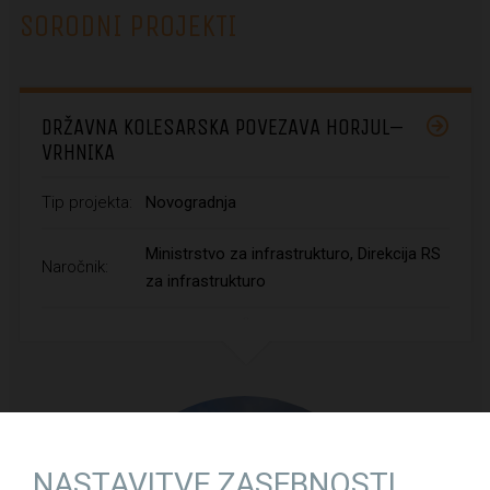
SORODNI PROJEKTI
DRŽAVNA KOLESARSKA POVEZAVA HORJUL–
VRHNIKA
Tip projekta:
Novogradnja
Ministrstvo za infrastrukturo, Direkcija RS
Naročnik:
za infrastrukturo
NASTAVITVE ZASEBNOSTI