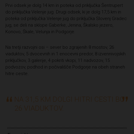
Prvi odsek je dolg 14 km in poteka od priključka Šentrupert
do priključka Velenje jug. Drugi odsek, ki je dolg 17,5 km in
poteka od priključka Velenje jug do priključka Slovenj Gradec
jug, se deli na sklope Gaberke, Jenina, Škalsko jezero,
Konovo, Škale, Velunja in Podgorje.
Na tretji razvojni osi – sever bo zgrajenih 8 mostov, 26
viaduktov, 5 dvocevnih in 1 enocevni predor, 8 izvennivojskih
priključkov, 3 galerije, 4 pokriti vkopi, 11 nadvozov, 15
podvozov, podhod in počivališče Podgorje na obeh straneh
hitre ceste.
NA 31,5 KM DOLGI HITRI CESTI BO
26 VIADUKTOV.