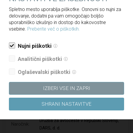
Spletno mesto uporablja piškotke. Osnovni so nujni za
delovanje, dodatni pa vam omogočajo boljšo
uporabniško izkušnjo in dostop do kakovostne
vsebine.
Preberite več o piškotkih.
Nujni piškotki
Analitični piškotki
Oglaševalski piškotki
AVTOCESTNI ODSEK DRAŽENCI–MMP
IZBERI VSE IN ZAPRI
GRUŠKOVJE
SHRANI NASTAVITVE
Tip projekta:
Novogradnja
Družba za avtoceste v Republiki Sloveniji,
Naročnik:
DARS, d. d.