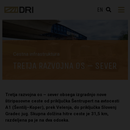
EN
Cestna infrastruktura
TRETJA RAZVOJNA OS – SEVER
Tretja razvojna os – sever obsega izgradnjo nove
štiripasovne ceste od priključka Šentrupert na avtocesti
A1 (Šentilj–Koper), prek Velenja, do priključka Slovenj
Gradec jug. Skupna dolžina hitre ceste je 31,5 km,
razdeljena pa je na dva odseka.