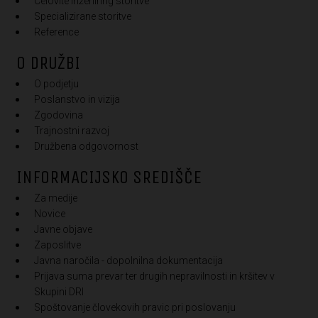
Celovite inženiring storitve
Specializirane storitve
Reference
O DRUŽBI
O podjetju
Poslanstvo in vizija
Zgodovina
Trajnostni razvoj
Družbena odgovornost
INFORMACIJSKO SREDIŠČE
Za medije
Novice
Javne objave
Zaposlitve
Javna naročila - dopolnilna dokumentacija
Prijava suma prevar ter drugih nepravilnosti in kršitev v
Skupini DRI
Spoštovanje človekovih pravic pri poslovanju