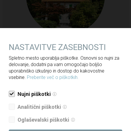
NASTAVITVE ZASEBNOSTI
Spletno mesto uporablja piškotke. Osnovni so nujni za
delovanje, dodatni pa vam omogočajo boljšo
INFEKCIJSKI ODDELEK UNIVERZITETNEGA
uporabniško izkušnjo in dostop do kakovostne
KLINIČNEGA CENTRA MARIBOR
vsebine.
Preberite več o piškotkih.
Tip projekta:
Novogradnja
Nujni piškotki
Ministrstvo za zdravje, Urad RS za nadzor,
Naročnik:
Analitični piškotki
kakovost in investicije v zdravstvu
Oglaševalski piškotki