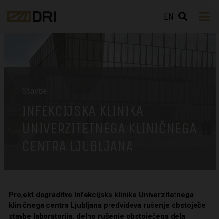
EN
Stavbe
INFEKCIJSKA KLINIKA
UNIVERZITETNEGA KLINIČNEGA
CENTRA LJUBLJANA
Projekt dograditve Infekcijske klinike Univerzitetnega
kliničnega centra Ljubljana predvideva rušenje obstoječe
stavbe laboratorija, delno rušenje obstoječega dela