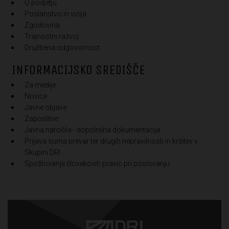
O podjetju
Poslanstvo in vizija
Zgodovina
Trajnostni razvoj
Družbena odgovornost
INFORMACIJSKO SREDIŠČE
Za medije
Novice
Javne objave
Zaposlitve
Javna naročila - dopolnilna dokumentacija
Prijava suma prevar ter drugih nepravilnosti in kršitev v
Skupini DRI
Spoštovanje človekovih pravic pri poslovanju