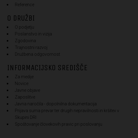
Reference
O DRUŽBI
O podjetju
Poslanstvo in vizija
Zgodovina
Trajnostni razvoj
Družbena odgovornost
INFORMACIJSKO SREDIŠČE
Za medije
Novice
Javne objave
Zaposlitve
Javna naročila - dopolnilna dokumentacija
Prijava suma prevar ter drugih nepravilnosti in kršitev v
Skupini DRI
Spoštovanje človekovih pravic pri poslovanju