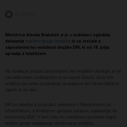
25. 07. 2019
Ministrica Alenka Bratušek si je s sodelavci ogledala
delovanje
mariborskega letališča
in se srečala z
zaposlenimi ter vodstvom družbe DRI, ki od 18. julija
upravlja z letališčem.
Ob obisku je izrazila zadovoljstvo, ker letališče obratuje, in se
zahvalila vsem sodelujočim, ki so uspeli doseči, da je bilo
letališče po umiku prejšnjega upravljavca Aerodrom Maribor
zaprto le en dan.
DRI bo skladno s pogodbo, sklenjeno z Ministrstvom za
infrastrukturo, z letališčem upravljal začasno, najkasneje do
konca leta 2020. V tem času bo ministrstvo poiskalo trajno
rešitev glede nadaljnjega obratovanja letališča.