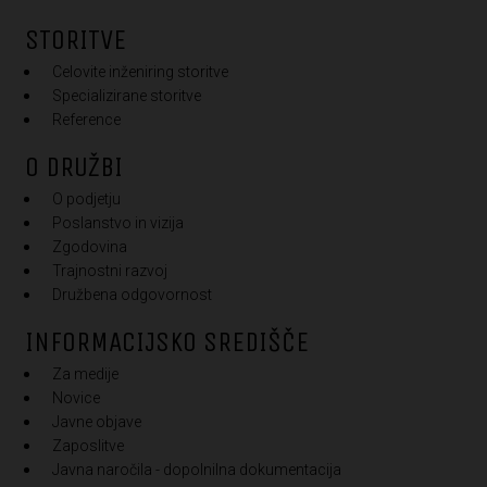
STORITVE
Celovite inženiring storitve
Specializirane storitve
Reference
O DRUŽBI
O podjetju
Poslanstvo in vizija
Zgodovina
Trajnostni razvoj
Družbena odgovornost
INFORMACIJSKO SREDIŠČE
Za medije
Novice
Javne objave
Zaposlitve
Javna naročila - dopolnilna dokumentacija