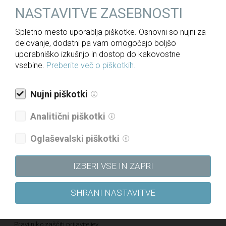
Letna poročila
NASTAVITVE ZASEBNOSTI
Politika upravljanja družbe
Spletno mesto uporablja piškotke. Osnovni so nujni za
Politika raznolikosti družbe
delovanje, dodatni pa vam omogočajo boljšo
Politika prejemkov
uporabniško izkušnjo in dostop do kakovostne
vsebine.
Preberite več o piškotkih.
Politika kakovosti
Strategija skupine DRI za obdobje 2021–2025
Nujni piškotki
Etični kodeks
Analitični piškotki
Katalog informacij javnega značaja
Oglaševalski piškotki
Pravilnik o določanju in varovanju poslovnih skrivnosti
Pravilnik o sponzorstvih in donacijah
IZBERI VSE IN ZAPRI
Vloga za dodelitev donatorskih sredstev
Vloga za dodelitev sponzorskih sredstev
SHRANI NASTAVITVE
Kultura pravičnosti – Letališče Edvarda Rusjana Maribor
Pravilnik o zaščiti prijaviteljev