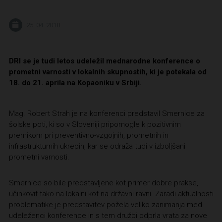
25. 04. 2018
DRI se je tudi letos udeležil mednarodne konference o
prometni varnosti v lokalnih skupnostih, ki je potekala od
18. do 21. aprila na Kopaoniku v Srbiji.
Mag. Robert Strah je na konferenci predstavil Smernice za
šolske poti, ki so v Sloveniji pripomogle k pozitivnim
premikom pri preventivno-vzgojnih, prometnih in
infrastrukturnih ukrepih, kar se odraža tudi v izboljšani
prometni varnosti.
Smernice so bile predstavljene kot primer dobre prakse,
učinkovit tako na lokalni kot na državni ravni. Zaradi aktualnosti
problematike je predstavitev požela veliko zanimanja med
udeleženci konference in s tem družbi odprla vrata za nove