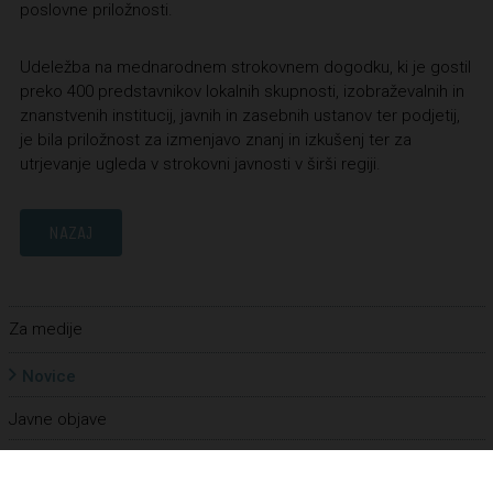
poslovne priložnosti.
Udeležba na mednarodnem strokovnem dogodku, ki je gostil
preko 400 predstavnikov lokalnih skupnosti, izobraževalnih in
znanstvenih institucij, javnih in zasebnih ustanov ter podjetij,
je bila priložnost za izmenjavo znanj in izkušenj ter za
utrjevanje ugleda v strokovni javnosti v širši regiji.
NAZAJ
Za medije
Novice
Javne objave
Informacije javnega značaja