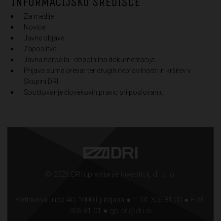
INFORMACIJSKO SREDIŠČE
Za medije
Novice
Javne objave
Zaposlitve
Javna naročila - dopolnilna dokumentacija
Prijava suma prevar ter drugih nepravilnosti in kršitev v
Skupini DRI
Spoštovanje človekovih pravic pri poslovanju
© 2026 DRI upravljanje investicij, d. o. o.
Kotnikova ulica 40, 1000 Ljubljana ● T: 01 306 81 00 ● F: 01
306 81 01 ●
gp.dri@dri.si