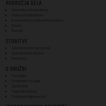
PODROČJA DELA
Železniška infrastruktura
Cestna infrastruktura
Komunalna in vodna infrastruktura
Stavbe
Promet
STORITVE
Celovite inženiring storitve
Specializirane storitve
Reference
O DRUŽBI
O podjetju
Poslanstvo in vizija
Zgodovina
Trajnostni razvoj
Družbena odgovornost