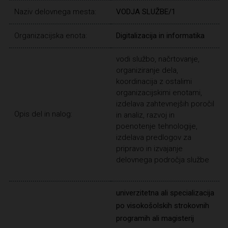
Naziv delovnega mesta:
VODJA SLUŽBE/1
Organizacijska enota:
Digitalizacija in informatika
vodi službo, načrtovanje,
organiziranje dela,
koordinacija z ostalimi
organizacijskimi enotami,
izdelava zahtevnejših poročil
Opis del in nalog:
in analiz, razvoj in
poenotenje tehnologije,
izdelava predlogov za
pripravo in izvajanje
delovnega področja službe
univerzitetna ali specializacija
po visokošolskih strokovnih
programih ali magisterij