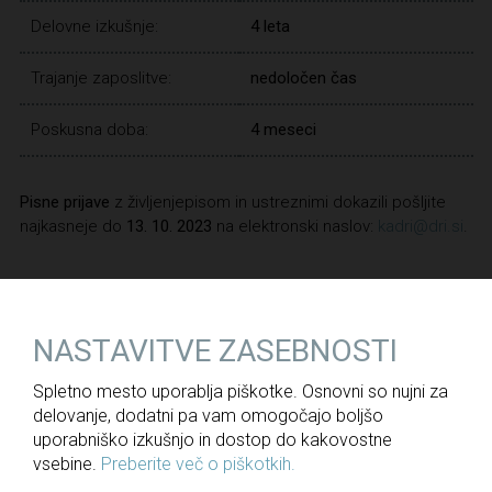
Delovne izkušnje:
4 leta
Trajanje zaposlitve:
nedoločen čas
Poskusna doba:
4 meseci
Pisne prijave
z življenjepisom in ustreznimi dokazili pošljite
najkasneje do
13. 10. 2023
na elektronski naslov:
kadri@dri.si
.
NAZAJ
NASTAVITVE ZASEBNOSTI
Spletno mesto uporablja piškotke. Osnovni so nujni za
delovanje, dodatni pa vam omogočajo boljšo
Za medije
uporabniško izkušnjo in dostop do kakovostne
vsebine.
Preberite več o piškotkih.
Novice