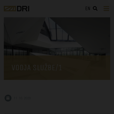
EN
VODJA SLUŽBE/1
11. 10. 2023