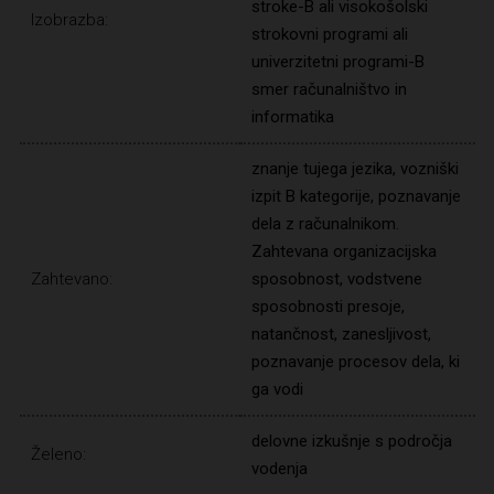
stroke-B ali visokošolski
Izobrazba:
strokovni programi ali
univerzitetni programi-B
smer računalništvo in
informatika
znanje tujega jezika, vozniški
izpit B kategorije, poznavanje
dela z računalnikom.
Zahtevana organizacijska
Zahtevano:
sposobnost, vodstvene
sposobnosti presoje,
natančnost, zanesljivost,
poznavanje procesov dela, ki
ga vodi
delovne izkušnje s področja
Želeno:
vodenja