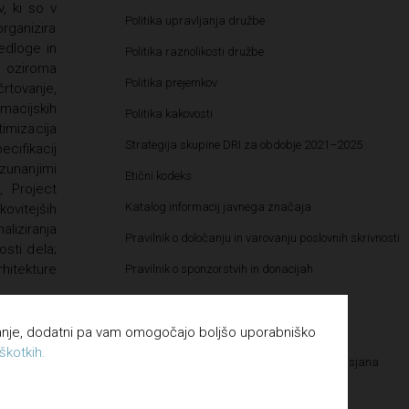
v, ki so v
Politika upravljanja družbe
rganizira
redloge in
Politika raznolikosti družbe
e oziroma
Politika prejemkov
tovanje,
macijskih
Politika kakovosti
imizacija
Strategija skupine DRI za obdobje 2021–2025
cifikacij
zunanjimi
Etični kodeks
, Project
Katalog informacij javnega značaja
ovitejših
liziranja
Pravilnik o določanju in varovanju poslovnih skrivnosti
osti dela;
hitekture
Pravilnik o sponzorstvih in donacijah
Vloga za dodelitev donatorskih sredstev
vanje, dodatni pa vam omogočajo boljšo uporabniško
Vloga za dodelitev sponzorskih sredstev
magisterij
škotkih.
Kultura pravičnosti – Letališče Edvarda Rusjana
li
Maribor