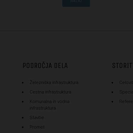
NAZAJ
PODROČJA DELA
STORIT
Železniška infrastruktura
Celovit
Cestna infrastruktura
Special
Komunalna in vodna
Refer
infrastruktura
Stavbe
Promet