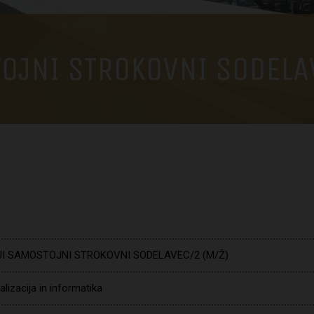
TOJNI STROKOVNI SODELA
JI SAMOSTOJNI STROKOVNI SODELAVEC/2 (M/Ž)
talizacija in informatika