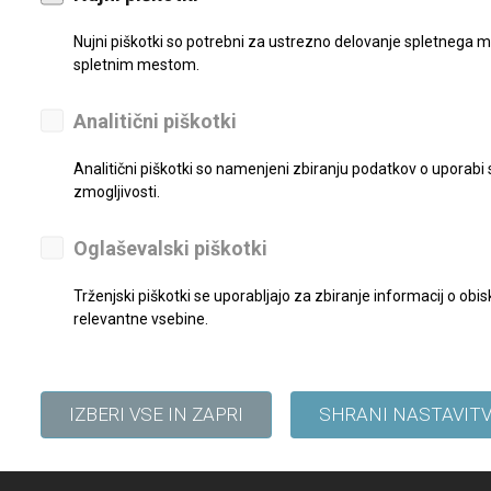
avanje dela z računalnikom, vozniški izpit B kategorije. Zahtevana
Nujni piškotki so potrebni za ustrezno delovanje spletnega m
nizacijska sposobnost, natančnost, zanesljivost, poznavanje proces
spletnim mestom.
odročja, kjer sodeluje
Analitični piškotki
je tujega jezika, strokovni izpit
Analitični piškotki so namenjeni zbiranju podatkov o uporabi
ta
zmogljivosti.
oločen čas
Oglaševalski piškotki
eseci
Trženjski piškotki se uporabljajo za zbiranje informacij o o
relevantne vsebine.
reznimi dokazili pošljite najkasneje do
17. 01. 2025
na elektronski na
IZBERI VSE IN ZAPRI
SHRANI NASTAVIT