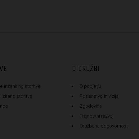
VE
O DRUŽBI
e inženiring storitve
O podjetju
izirane storitve
Poslanstvo in vizija
ence
Zgodovina
Trajnostni razvoj
Družbena odgovornost