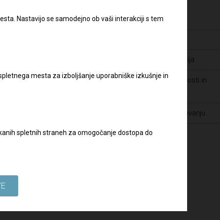
Pravilnik o zaščiti prijaviteljev
Varstvo osebnih podatkov
esta. Nastavijo se samodejno ob vaši interakciji s tem
ov dela
Zaposlitve
Javna naročila - dopolnilna dokumentacija
 spletnega mesta za izboljšanje uporabniške izkušnje in
Prijava suma prevar ter drugih nepravilnosti in
kršitev v Skupini DRI
Spoštovanje človekovih pravic pri poslovanju
biskanih spletnih straneh za omogočanje dostopa do
slov:
VE