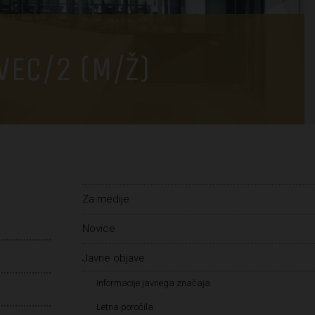
VEC/2 (M/Ž)
Za medije
Novice
Javne objave
Informacije javnega značaja
Letna poročila