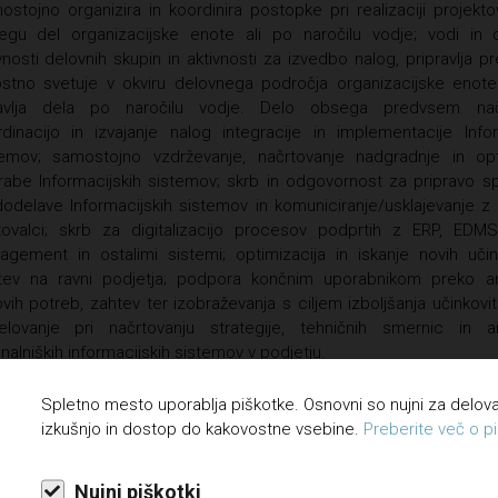
stojno organizira in koordinira postopke pri realizaciji projekto
egu del organizacijske enote ali po naročilu vodje; vodi in o
vnosti delovnih skupin in aktivnosti za izvedbo nalog, pripravlja p
ostno svetuje v okviru delovnega področja organizacijske enot
avlja dela po naročilu vodje. Delo obsega predvsem načr
dinacijo in izvajanje nalog integracije in implementacije Infor
temov; samostojno vzdrževanje, načrtovanje nadgradnje in opt
abe Informacijskih sistemov; skrb in odgovornost za pripravo spe
odelave Informacijskih sistemov in komuniciranje/usklajevanje z 
tovalci; skrb za digitalizacijo procesov podprtih z ERP, EDMS
gement in ostalimi sistemi; optimizacija in iskanje novih učink
itev na ravni podjetja; podpora končnim uporabnikom preko ana
ovih potreb, zahtev ter izobraževanja s ciljem izboljšanja učinkovit
elovanje pri načrtovanju strategije, tehničnih smernic in ar
nalniških informacijskih sistemov v podjetju.
Spletno mesto uporablja piškotke. Osnovni so nujni za delo
erzitetna ali specializacija po visokošolskih strokovnih programih ali 
izkušnjo in dostop do kakovostne vsebine.
Preberite več o pi
ke-B ali visokošolski strokovni programi ali univerzitetni programi-B a
ešolski programi računalniške ali gradbene smeri
Nujni piškotki