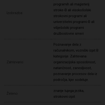
programih ali magisterij
stroke-B ali visokošolski
Izobrazba:
strokovni programi ali
univerzitetni programi-B ali
višješolski programi
družboslovne smeri
Poznavanje dela z
računalnikom, vozniški izpit B
kategorije. Zahtevana
Zahtevano:
organizacijska sposobnost,
natančnost, zanesljivost,
poznavanje procesov dela iz
področja, kjer sodeluje.
znanje tujega jezika,
Želeno:
strokovni izpit