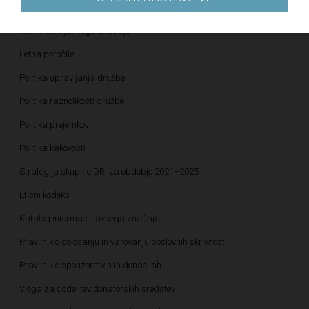
Javne objave
Informacije javnega značaja
Letna poročila
Politika upravljanja družbe
Politika raznolikosti družbe
Politika prejemkov
Politika kakovosti
Strategija skupine DRI za obdobje 2021–2025
Etični kodeks
Katalog informacij javnega značaja
Pravilnik o določanju in varovanju poslovnih skrivnosti
Pravilnik o sponzorstvih in donacijah
Vloga za dodelitev donatorskih sredstev