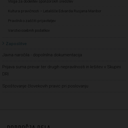
Vloga za dodelitev sponzorskih sredstev
Kultura pravičnosti – Letališče Edvarda Rusjana Maribor
Pravilnik o zaščiti prijaviteljev
Varstvo osebnih podatkov
Zaposlitve
Javna naročila - dopolnilna dokumentacija
Prijava suma prevar ter drugih nepravilnosti in kršitev v Skupini
DRI
Spoštovanje človekovih pravic pri poslovanju
PODROČJA DELA