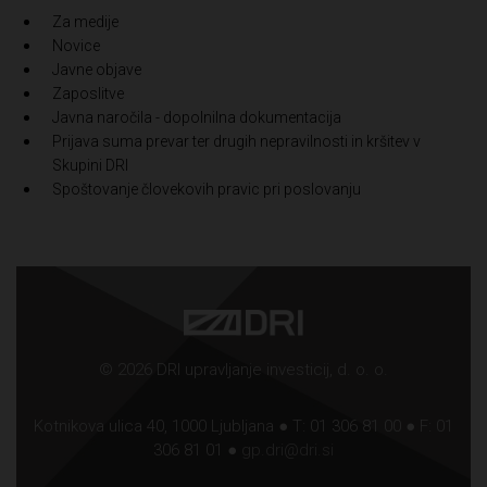
Za medije
Novice
Javne objave
Zaposlitve
Javna naročila - dopolnilna dokumentacija
Prijava suma prevar ter drugih nepravilnosti in kršitev v
Skupini DRI
Spoštovanje človekovih pravic pri poslovanju
© 2026 DRI upravljanje investicij, d. o. o.
Kotnikova ulica 40, 1000 Ljubljana ● T: 01 306 81 00 ● F: 01
306 81 01 ●
gp.dri@dri.si