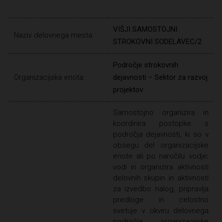
VIŠJI SAMOSTOJNI
Naziv delovnega mesta:
STROKOVNI SODELAVEC/2
Področje strokovnih
Organizacijska enota:
dejavnosti – Sektor za razvoj
projektov
Samostojno organizira in
koordinira postopke s
področja dejavnosti, ki so v
obsegu del organizacijske
enote ali po naročilu vodje;
vodi in organizira aktivnosti
delovnih skupin in aktivnosti
za izvedbo nalog, pripravlja
predloge in celostno
svetuje v okviru delovnega
področja organizacijske