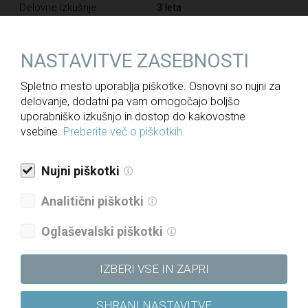
Delovne izkušnje:
3 leta
Trajanje zaposlitve:
nedoločen čas
NASTAVITVE ZASEBNOSTI
Poskusna doba:
3 meseci
Spletno mesto uporablja piškotke. Osnovni so nujni za
delovanje, dodatni pa vam omogočajo boljšo
uporabniško izkušnjo in dostop do kakovostne
Pisne prijave
z življenjepisom in ustreznimi dokazili pošljite
vsebine.
Preberite več o piškotkih.
najkasneje do
29. 03. 2022
na elektronski naslov:
kadri@dri.si
.
Nujni piškotki
NAZAJ
Analitični piškotki
Oglaševalski piškotki
Za medije
IZBERI VSE IN ZAPRI
Novice
SHRANI NASTAVITVE