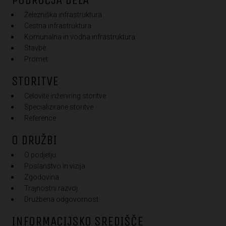
Železniška infrastruktura
Cestna infrastruktura
Komunalna in vodna infrastruktura
Stavbe
Promet
STORITVE
Celovite inženiring storitve
Specializirane storitve
Reference
O DRUŽBI
O podjetju
Poslanstvo in vizija
Zgodovina
Trajnostni razvoj
Družbena odgovornost
INFORMACIJSKO SREDIŠČE