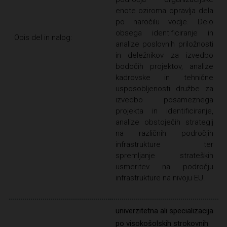
enote oziroma opravlja dela
po naročilu vodje. Delo
obsega identificiranje in
Opis del in nalog:
analize poslovnih priložnosti
in deležnikov za izvedbo
bodočih projektov, analize
kadrovske in tehnične
usposobljenosti družbe za
izvedbo posameznega
projekta in identificiranje,
analize obstoječih strategij
na različnih področjih
infrastrukture ter
spremljanje strateških
usmeritev na področju
infrastrukture na nivoju EU.
univerzitetna ali specializacija
po visokošolskih strokovnih