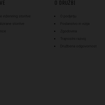
VE
O DRUŽBI
e inženiring storitve
O podjetju
izirane storitve
Poslanstvo in vizija
ence
Zgodovina
Trajnostni razvoj
Družbena odgovornost