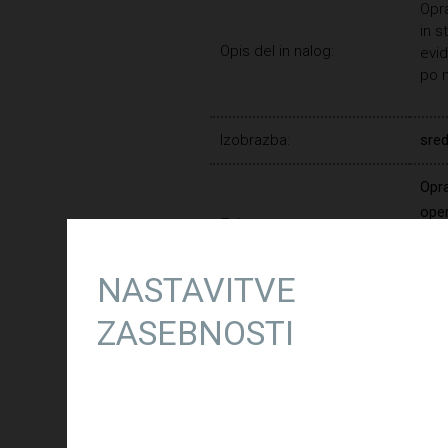
Opra
in s
Opis del in nalog:
evid
po n
Izobrazba:
sred
Opra
oper
Zahtevano:
raču
proc
NASTAVITVE
Želeno:
izku
ZASEBNOSTI
Delovne izkušnje:
3 le
Trajanje zaposlitve:
ned