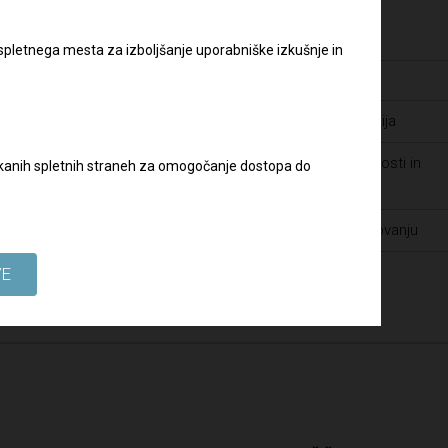
Pravilnik o zaščiti prijaviteljev
Varstvo osebnih podatkov
 spletnega mesta za izboljšanje uporabniške izkušnje in
slov:
Zaposlitve
Javna naročila - dopolnilna dokumentacija
Prijava suma prevar ter drugih nepravilnosti in
biskanih spletnih straneh za omogočanje dostopa do
kršitev v Skupini DRI
Spoštovanje človekovih pravic pri poslovanju
VE