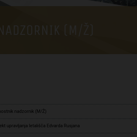
NADZORNIK (M/Ž)
ostnik nadzornik (M/Ž)
ekt upravljanja letališča Edvarda Rusjana