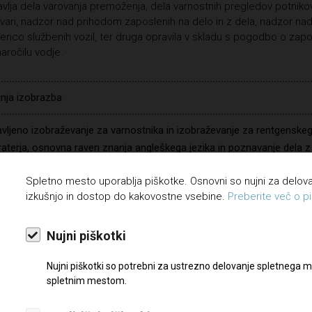
vlja dela varovanja premoženja, dela varnostnih pregledov potnikov
tvari, nadzor nad prihodom zaposlenih na delo in z dela, nadzor na
enco službenih vozil, ter druga opravila v skladu s pogodbo o zaposl
aročilu vodje.
nja izobrazba
vljeno izobraževanje za varnostnika in izobraževanje za rentgenske
aterja, osnovna raven znanja angleškega jezika in poznavanje dela z
nalnikom. Delovna sposobnost, natančnost, zanesljivost, poznavanj
Spletno mesto uporablja piškotke. Osnovni so nujni za delo
esov.
izkušnjo in dostop do kakovostne vsebine.
Preberite več o pi
šnje s področja dela na letališču
Nujni piškotki
ta na področju varovanja
Nujni piškotki so potrebni za ustrezno delovanje spletnega m
oločen čas
spletnim mestom.