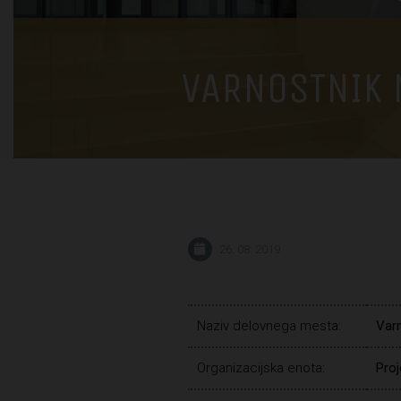
VARNOSTNIK 
26. 08. 2019
Naziv delovnega mesta:
Varn
Organizacijska enota:
Proj