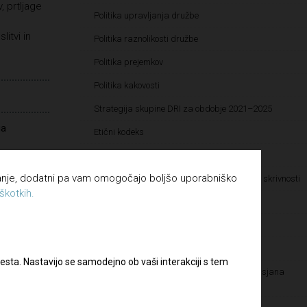
, prtljage
Politika upravljanja družbe
d
itvi in
Politika raznolikosti družbe
Politika prejemkov
Politika kakovosti
Strategija skupine DRI za obdobje 2021–2025
ga
Etični kodeks
Katalog informacij javnega značaja
e delovnih
vanje, dodatni pa vam omogočajo boljšo uporabniško
Pravilnik o določanju in varovanju poslovnih skrivnosti
škotkih.
Pravilnik o sponzorstvih in donacijah
Vloga za dodelitev donatorskih sredstev
Vloga za dodelitev sponzorskih sredstev
esta. Nastavijo se samodejno ob vaši interakciji s tem
Kultura pravičnosti – Letališče Edvarda Rusjana
Maribor