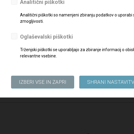
eseci
Analitični piškotki
Analitični piškotki so namenjeni zbiranju podatkov o uporabi
reznimi dokazili pošljite najkasneje do
31. 08. 2019
na elektronski na
zmogljivosti.
Oglaševalski piškotki
Trženjski piškotki se uporabljajo za zbiranje informacij o o
relevantne vsebine.
IZBERI VSE IN ZAPRI
SHRANI NASTAVIT