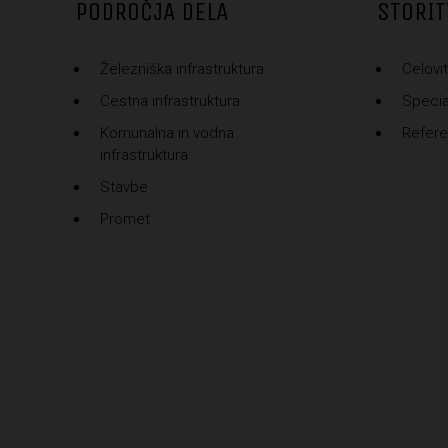
PODROČJA DELA
STORIT
Železniška infrastruktura
Celovit
Cestna infrastruktura
Special
Komunalna in vodna
Refer
infrastruktura
Stavbe
Promet