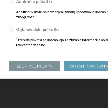
Analitični piškotki
reznimi dokazili pošljite najkasneje do
13. 06. 2019
na elektronski na
Analitični piškotki so namenjeni zbiranju podatkov o uporabi
zmogljivosti.
Oglaševalski piškotki
Trženjski piškotki se uporabljajo za zbiranje informacij o o
relevantne vsebine.
IZBERI VSE IN ZAPRI
SHRANI NASTAVIT