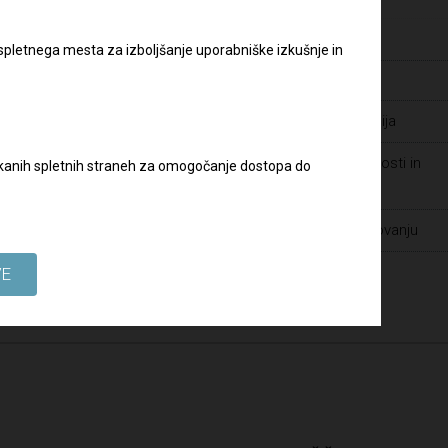
Pravilnik o zaščiti prijaviteljev
Varstvo osebnih podatkov
slov:
 spletnega mesta za izboljšanje uporabniške izkušnje in
Zaposlitve
Javna naročila - dopolnilna dokumentacija
Prijava suma prevar ter drugih nepravilnosti in
biskanih spletnih straneh za omogočanje dostopa do
kršitev v Skupini DRI
Spoštovanje človekovih pravic pri poslovanju
VE