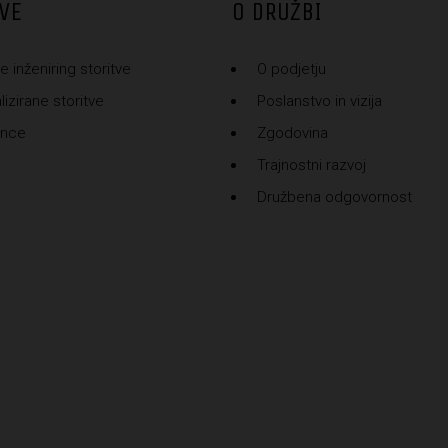
VE
O DRUŽBI
e inženiring storitve
O podjetju
izirane storitve
Poslanstvo in vizija
ence
Zgodovina
Trajnostni razvoj
Družbena odgovornost