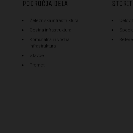
PODROČJA DELA
STORIT
Železniška infrastruktura
Celovit
Cestna infrastruktura
Special
Komunalna in vodna
Refer
infrastruktura
Stavbe
Promet