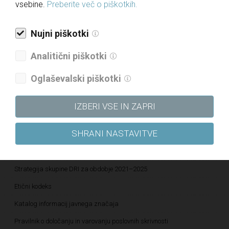
Za medije
vsebine.
Preberite več o piškotkih.
Novice
Nujni piškotki
Javne objave
Analitični piškotki
Informacije javnega značaja
Oglaševalski piškotki
Letna poročila
Politika upravljanja družbe
IZBERI VSE IN ZAPRI
Politika raznolikosti družbe
SHRANI NASTAVITVE
Politika prejemkov
Politika kakovosti
Strategija skupine DRI za obdobje 2021–2025
Etični kodeks
Katalog informacij javnega značaja
Pravilnik o določanju in varovanju poslovnih skrivnosti