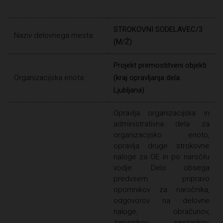
STROKOVNI SODELAVEC/3
Naziv delovnega mesta:
(M/Ž)
Projekt premostitveni objekti
Organizacijska enota:
(kraj opravljanja dela:
Ljubljana)
Opravlja organizacijska in
administrativna dela za
organizacijsko enoto,
opravlja druge strokovne
naloge za OE in po naročilu
vodje. Delo obsega
predvsem pripravo
opomnikov za naročnika,
odgovorov na delovne
naloge, obračunov,
zapisnikov sestankov,