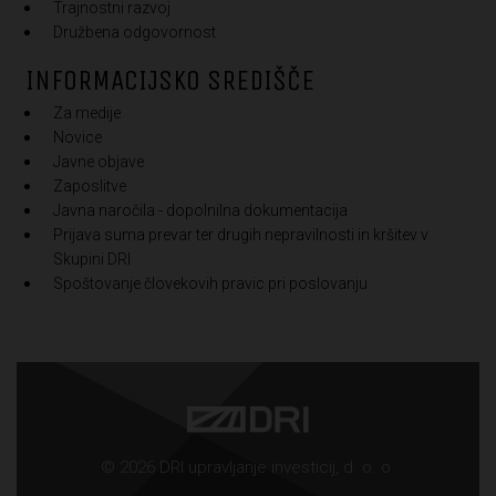
Trajnostni razvoj
Družbena odgovornost
INFORMACIJSKO SREDIŠČE
Za medije
Novice
Javne objave
Zaposlitve
Javna naročila - dopolnilna dokumentacija
Prijava suma prevar ter drugih nepravilnosti in kršitev v
Skupini DRI
Spoštovanje človekovih pravic pri poslovanju
© 2026 DRI upravljanje investicij, d. o. o.