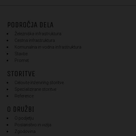
PODROČJA DELA
Železniška infrastruktura
Cestna infrastruktura
Komunalna in vodna infrastruktura
Stavbe
Promet
STORITVE
Celovite inženiring storitve
Specializirane storitve
Reference
O DRUŽBI
O podjetju
Poslanstvo in vizija
Zgodovina