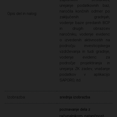
urejanje podatkovnih baz,
naročila končnih odmer po
Opis del in nalog:
zaključenih gradnjah,
vodenje baze predanih BCP
in drugih obrazcev
naročniku, vodenje evidenc
o izvedenih aktivnostih na
področju investicijskega
vzdrževanja in tudi gradnje,
vodenje evidenc za
področje projektiranja in
urejanja ZK zadev, vnašanje
podatkov v aplikacijo
SAPORO, itd.
Izobrazba:
srednja izobrazba
poznavanje dela z
računalnikom, natančnost,