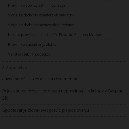
Pravilnik o sponzorstvih in donacijah
Vloga za dodelitev donatorskih sredstev
Vloga za dodelitev sponzorskih sredstev
Kultura pravičnosti – Letališče Edvarda Rusjana Maribor
Pravilnik o zaščiti prijaviteljev
Varstvo osebnih podatkov
Zaposlitve
Javna naročila - dopolnilna dokumentacija
Prijava suma prevar ter drugih nepravilnosti in kršitev v Skupini
DRI
Spoštovanje človekovih pravic pri poslovanju