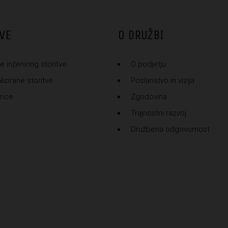
VE
O DRUŽBI
e inženiring storitve
O podjetju
izirane storitve
Poslanstvo in vizija
ence
Zgodovina
Trajnostni razvoj
Družbena odgovornost