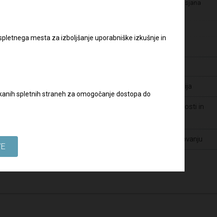
Kultura pravičnosti – Letališče Edvarda Rusjana
Maribor
Pravilnik o zaščiti prijaviteljev
 spletnega mesta za izboljšanje uporabniške izkušnje in
Varstvo osebnih podatkov
slov:
Zaposlitve
Javna naročila - dopolnilna dokumentacija
biskanih spletnih straneh za omogočanje dostopa do
Prijava suma prevar ter drugih nepravilnosti in
kršitev v Skupini DRI
Spoštovanje človekovih pravic pri poslovanju
VE