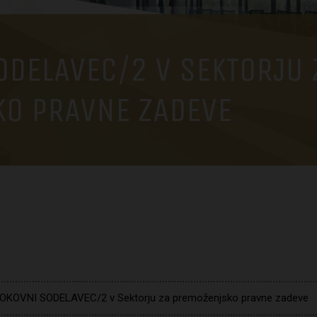
ODELAVEC/2 V SEKTORJU 
O PRAVNE ZADEVE
OKOVNI SODELAVEC/2 v Sektorju za premoženjsko pravne zadeve