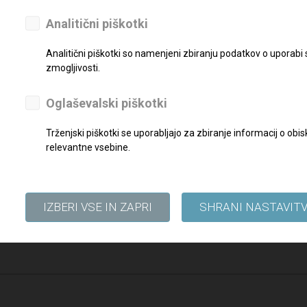
Analitični piškotki
eseca
Analitični piškotki so namenjeni zbiranju podatkov o uporabi
reznimi dokazili pošljite najkasneje do
zmogljivosti.
15. 03. 2025
na elektronski na
Oglaševalski piškotki
Trženjski piškotki se uporabljajo za zbiranje informacij o o
relevantne vsebine.
IZBERI VSE IN ZAPRI
SHRANI NASTAVIT