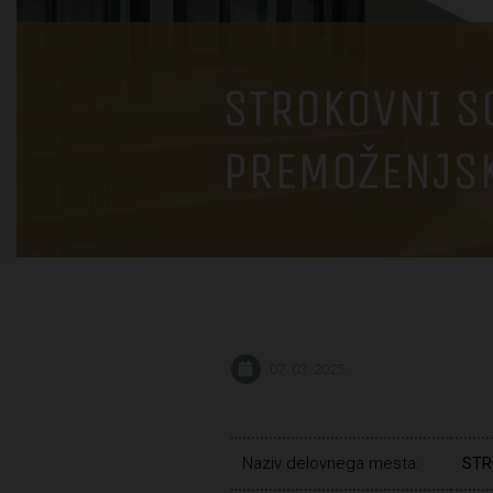
STROKOVNI S
PREMOŽENJSK
07. 03. 2025
Naziv delovnega mesta:
STR