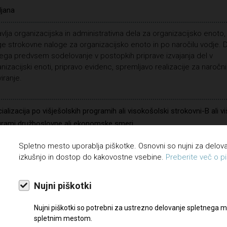
ljana
vlja organizacijska in administrativna dela za organizacijsko enoto,
e strokovne naloge za organizacijsko enoto in po naročilu vodje. 
ga predvsem sodelovanje v postopkih priprave izvajanja del v
nizacijski enoti, pripravo evidenc, spremljavo realizacije za naročni
viranje.
ializacija po višješolskih programih ali visokošolski strokovni-B ali vi
rami družboslovne ali ekonomske smeri.
Spletno mesto uporablja piškotke. Osnovni so nujni za delo
avanje dela z računalnikom, natančnost, zanesljivost, poznavanje d
izkušnjo in dostop do kakovostne vsebine.
Preberite več o pi
esov.
je tujega jezika, iznajdljivost, samoiniciativnost, sposobnost dela v t
Nujni piškotki
lene so izkušnje v zvezi z razpisanimi nalogami.
Nujni piškotki so potrebni za ustrezno delovanje spletnega m
spletnim mestom.
oločen čas