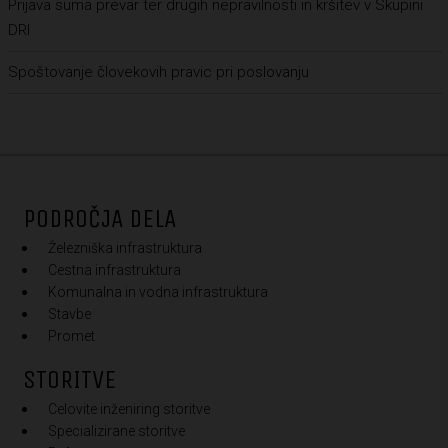
Prijava suma prevar ter drugih nepravilnosti in kršitev v Skupini
DRI
Spoštovanje človekovih pravic pri poslovanju
PODROČJA DELA
Železniška infrastruktura
Cestna infrastruktura
Komunalna in vodna infrastruktura
Stavbe
Promet
STORITVE
Celovite inženiring storitve
Specializirane storitve