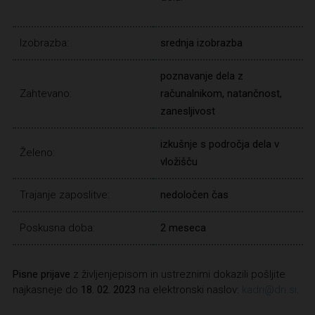
Izobrazba:
srednja izobrazba
poznavanje dela z
Zahtevano:
računalnikom, natančnost,
zanesljivost
izkušnje s področja dela v
Želeno:
vložišču
Trajanje zaposlitve:
nedoločen čas
Poskusna doba:
2 meseca
Pisne prijave
z življenjepisom in ustreznimi dokazili pošljite
najkasneje do
18. 02. 2023
na elektronski naslov:
kadri@dri.si
.