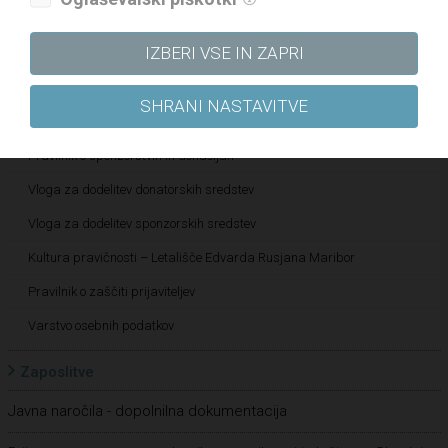
Strategija skupine DRI za obdobje 2021–2025
IZBERI VSE IN ZAPRI
Etični kodeks
Katalog informacij javnega značaja
SHRANI NASTAVITVE
Pravilnik o določanju in varovanju poslovnih skrivnosti
Pravilnik o sponzorstvih in donacijah
Vloga za dodelitev donatorskih sredstev
Vloga za dodelitev sponzorskih sredstev
Kultura pravičnosti – Letališče Edvarda Rusjana Maribor
Pravilnik o zaščiti prijaviteljev
Varstvo osebnih podatkov
Zaposlitve
Javna naročila - dopolnilna dokumentacija