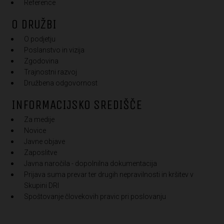
Reference
O DRUŽBI
O podjetju
Poslanstvo in vizija
Zgodovina
Trajnostni razvoj
Družbena odgovornost
INFORMACIJSKO SREDIŠČE
Za medije
Novice
Javne objave
Zaposlitve
Javna naročila - dopolnilna dokumentacija
Prijava suma prevar ter drugih nepravilnosti in kršitev v
Skupini DRI
Spoštovanje človekovih pravic pri poslovanju