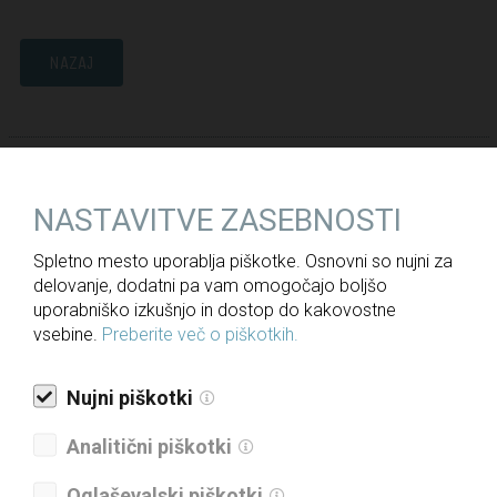
NAZAJ
Za medije
Novice
NASTAVITVE ZASEBNOSTI
Javne objave
Spletno mesto uporablja piškotke. Osnovni so nujni za
delovanje, dodatni pa vam omogočajo boljšo
Informacije javnega značaja
uporabniško izkušnjo in dostop do kakovostne
Letna poročila
vsebine.
Preberite več o piškotkih.
Politika upravljanja družbe
Nujni piškotki
Politika raznolikosti družbe
Analitični piškotki
Politika prejemkov
Politika kakovosti
Oglaševalski piškotki