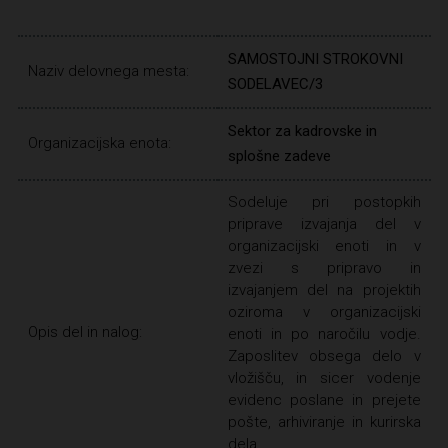
SAMOSTOJNI STROKOVNI
Naziv delovnega mesta:
SODELAVEC/3
Sektor za kadrovske in
Organizacijska enota:
splošne zadeve
Sodeluje pri postopkih
priprave izvajanja del v
organizacijski enoti in v
zvezi s pripravo in
izvajanjem del na projektih
oziroma v organizacijski
Opis del in nalog:
enoti in po naročilu vodje.
Zaposlitev obsega delo v
vložišču, in sicer vodenje
evidenc poslane in prejete
pošte, arhiviranje in kurirska
dela.