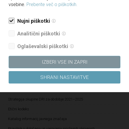
vsebine.
Preberite več o piškotkih.
Za medije
Novice
Nujni piškotki
Javne objave
Analitični piškotki
Informacije javnega značaja
Oglaševalski piškotki
Letna poročila
Politika upravljanja družbe
IZBERI VSE IN ZAPRI
Politika raznolikosti družbe
SHRANI NASTAVITVE
Politika prejemkov
Politika kakovosti
Strategija skupine DRI za obdobje 2021–2025
Etični kodeks
Katalog informacij javnega značaja
Pravilnik o določanju in varovanju poslovnih skrivnosti