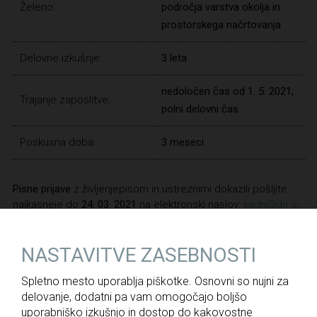
Želeno:
področja varstva okolja in
prostorskega načrtovanja
Delovne izkušnje:
3 leta
nedoločen čas od 1. 5. 2021,
Trajanje zaposlitve:
polni delovni čas
Poskusna doba:
3 meseci
Pisne prijave
z življenjepisom in ustreznimi dokazili pošljite
najkasneje do
24. 03. 2021
na elektronski naslov:
kadri@dri.si
.
NASTAVITVE ZASEBNOSTI
NAZAJ
Spletno mesto uporablja piškotke. Osnovni so nujni za
delovanje, dodatni pa vam omogočajo boljšo
uporabniško izkušnjo in dostop do kakovostne