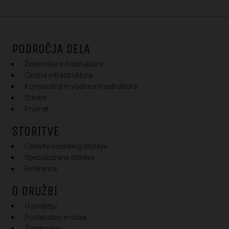
PODROČJA DELA
Železniška infrastruktura
Cestna infrastruktura
Komunalna in vodna infrastruktura
Stavbe
Promet
STORITVE
Celovite inženiring storitve
Specializirane storitve
Reference
O DRUŽBI
O podjetju
Poslanstvo in vizija
Zgodovina