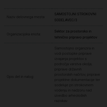
SAMOSTOJNI STROKOVNI
Naziv delovnega mesta:
SODELAVEC/3
Sektor za prostorsko in
Organizacijska enota:
tehnično pripravo projektov
Samostojno organizira in
vodi postopke priprave
izvajanja projektov s
področja varstva okolja,
priprave državnih
prostorskih načrtov, priprave
Opis del in nalog:
projektne dokumentacije ter
sodeluje pri strokovnem
vodenju in nadzoru nad
izvedbo arheoloških
raziskav.