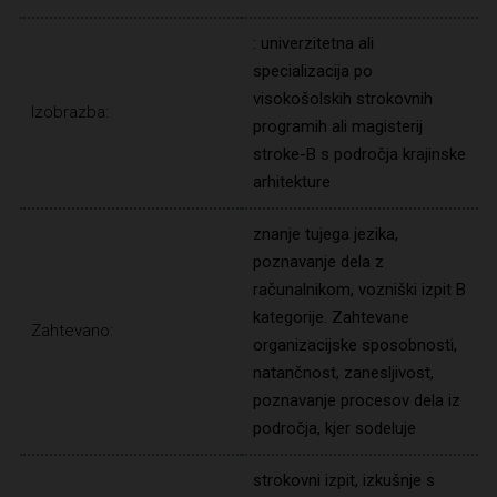
: univerzitetna ali
specializacija po
visokošolskih strokovnih
Izobrazba:
programih ali magisterij
stroke-B s področja krajinske
arhitekture
znanje tujega jezika,
poznavanje dela z
računalnikom, vozniški izpit B
kategorije. Zahtevane
Zahtevano:
organizacijske sposobnosti,
natančnost, zanesljivost,
poznavanje procesov dela iz
področja, kjer sodeluje
strokovni izpit, izkušnje s