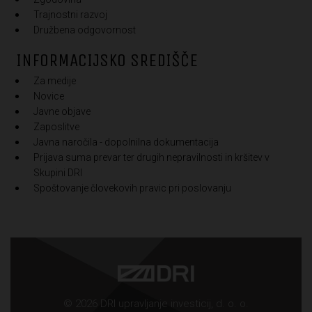
Trajnostni razvoj
Družbena odgovornost
INFORMACIJSKO SREDIŠČE
Za medije
Novice
Javne objave
Zaposlitve
Javna naročila - dopolnilna dokumentacija
Prijava suma prevar ter drugih nepravilnosti in kršitev v
Skupini DRI
Spoštovanje človekovih pravic pri poslovanju
© 2026 DRI upravljanje investicij, d. o. o.