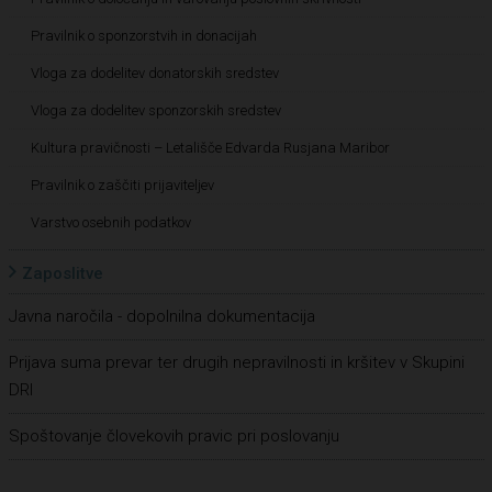
Pravilnik o sponzorstvih in donacijah
Vloga za dodelitev donatorskih sredstev
Vloga za dodelitev sponzorskih sredstev
Kultura pravičnosti – Letališče Edvarda Rusjana Maribor
Pravilnik o zaščiti prijaviteljev
Varstvo osebnih podatkov
Zaposlitve
Javna naročila - dopolnilna dokumentacija
Prijava suma prevar ter drugih nepravilnosti in kršitev v Skupini
DRI
Spoštovanje človekovih pravic pri poslovanju