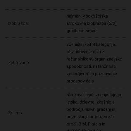
najmanj visokošolska
Izobrazba:
strokovna izobrazba (6/2)
gradbene smeri.
vozniški izpit B kategorije,
obvladovanje dela z
računalnikom, organizacijske
Zahtevano:
sposobnosti, natančnost,
zanesljivost in poznavanje
procesov dela
strokovni izpit, znanje tujega
jezika, delovne izkušnje s
področja nizkih gradenj in
Želeno:
poznavanje programskih
orodij BIM, Plateia in