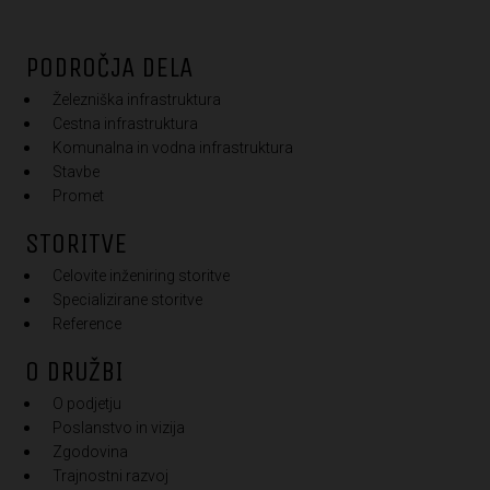
PODROČJA DELA
Železniška infrastruktura
Cestna infrastruktura
Komunalna in vodna infrastruktura
Stavbe
Promet
STORITVE
Celovite inženiring storitve
Specializirane storitve
Reference
O DRUŽBI
O podjetju
Poslanstvo in vizija
Zgodovina
Trajnostni razvoj