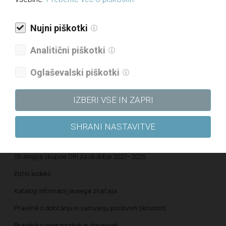
Novice
Nujni piškotki
Javne objave
Analitični piškotki
Informacije javnega značaja
Letna poročila
Oglaševalski piškotki
Politika upravljanja družbe
IZBERI VSE IN ZAPRI
Politika raznolikosti družbe
Politika prejemkov
SHRANI NASTAVITVE
Politika kakovosti
Strategija skupine DRI za obdobje 2021–2025
Etični kodeks
Katalog informacij javnega značaja
Pravilnik o določanju in varovanju poslovnih skrivnosti
Pravilnik o sponzorstvih in donacijah