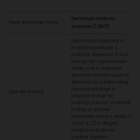
Samostojni strokovni
Naziv delovnega mesta:
sodelavec/2 (M/Ž)
Samostojno organizira in
koordinira postopke s
področja dejavnosti, ki so v
obsegu del organizacijske
enote, vodi in organizira
aktivnosti delovnih skupin in
aktivnosti za izvedbo nalog,
pripravlja predloge in
Opis del in nalog:
celostno svetuje na
področju priprave strokovnih
podlag za državne
prostorske načrte v skladu z
ZUreP-2, GZ in drugimi
predpisi na področju
graditve objektov.