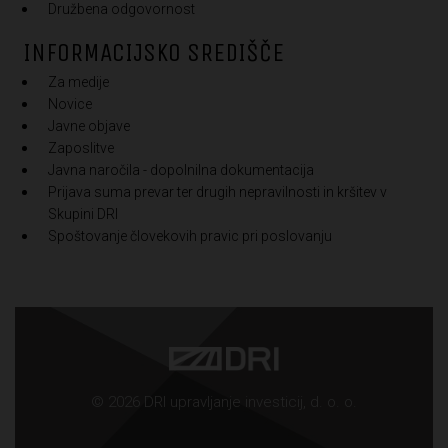
Družbena odgovornost
INFORMACIJSKO SREDIŠČE
Za medije
Novice
Javne objave
Zaposlitve
Javna naročila - dopolnilna dokumentacija
Prijava suma prevar ter drugih nepravilnosti in kršitev v
Skupini DRI
Spoštovanje človekovih pravic pri poslovanju
© 2026 DRI upravljanje investicij, d. o. o.