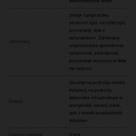
elektrotehnične smeri
znanje tujega jezika,
strokovni izpit, vozniški izpit,
poznavanje dela z
računalnikom. Zahtevana
Zahtevano:
organizacijska sposobnost,
natančnost, zanesljivost,
poznavanje procesov in dela
na nadzoru.
izkušnje na področju elektro
inštalacij, na področju
železniške infrastrukture in
Želeno:
energetskih sanacij stavb,
vpis v imenik pooblaščenih
inženirjev
Delovne izkušnje:
3 leta