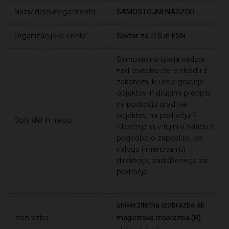
Naziv delovnega mesta:
SAMOSTOJNI NADZOR
Organizacijska enota:
Sektor za ITS in ESN
Samostojno izvaja nadzor
nad izvedbo del v skladu z
zakonom, ki ureja gradnjo
objektov in drugimi predpisi
na področju graditve
objektov, na področju R
Opis del in nalog:
Slovenije in v tujini v skladu s
pogodbo o zaposlitvi, po
nalogu (imenovanju)
direktorja, zadolženega za
področje.
univerzitetna izobrazba ali
Izobrazba:
magistrska izobrazba (B)