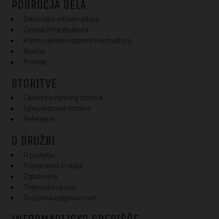
PODROČJA DELA
Železniška infrastruktura
Cestna infrastruktura
Komunalna in vodna infrastruktura
Stavbe
Promet
STORITVE
Celovite inženiring storitve
Specializirane storitve
Reference
O DRUŽBI
O podjetju
Poslanstvo in vizija
Zgodovina
Trajnostni razvoj
Družbena odgovornost