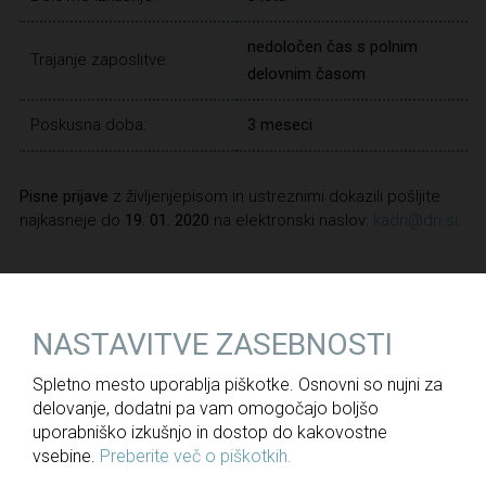
nedoločen čas s polnim
Trajanje zaposlitve:
delovnim časom
Poskusna doba:
3 meseci
Pisne prijave
z življenjepisom in ustreznimi dokazili pošljite
najkasneje do
19. 01. 2020
na elektronski naslov:
kadri@dri.si
.
NAZAJ
NASTAVITVE ZASEBNOSTI
Spletno mesto uporablja piškotke. Osnovni so nujni za
delovanje, dodatni pa vam omogočajo boljšo
Za medije
uporabniško izkušnjo in dostop do kakovostne
vsebine.
Preberite več o piškotkih.
Novice