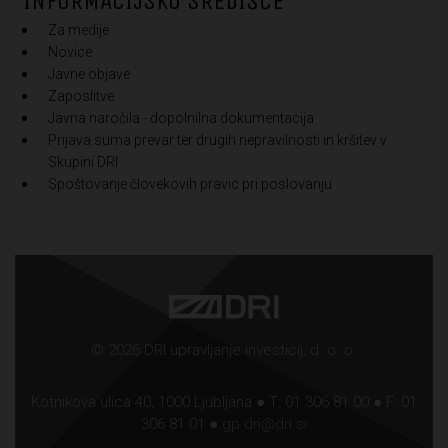
INFORMACIJSKO SREDIŠČE
Za medije
Novice
Javne objave
Zaposlitve
Javna naročila - dopolnilna dokumentacija
Prijava suma prevar ter drugih nepravilnosti in kršitev v
Skupini DRI
Spoštovanje človekovih pravic pri poslovanju
© 2026 DRI upravljanje investicij, d. o. o.
Kotnikova ulica 40, 1000 Ljubljana ● T: 01 306 81 00 ● F: 01
306 81 01 ●
gp.dri@dri.si