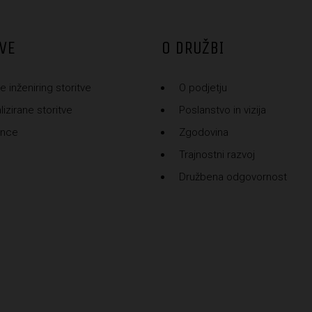
VE
O DRUŽBI
e inženiring storitve
O podjetju
izirane storitve
Poslanstvo in vizija
ence
Zgodovina
Trajnostni razvoj
Družbena odgovornost