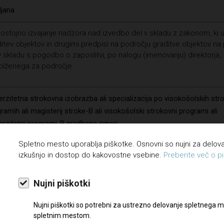
ljana
stojno izvajanje nadzora nad izvedbo del v skladu z zakonom, ki u
itev objektov in drugimi predpisi na področju graditve objektov na
 skladu s pogodbo o zaposlitvi, po nalogu (imenovanju) direktorja,
olženega za področje.
erzitetna strokovna izobrazba ali specializacija po visokošolskih str
ramih ali magisterij stroke-B ali visokošolski strokovni programi ali
erzitetni programi-B gradbene smeri.
Spletno mesto uporablja piškotke. Osnovni so nujni za delo
je slovenskega jezika, znanje tujega jezika, poznavanje dela z račun
izkušnjo in dostop do kakovostne vsebine.
Preberite več o pi
iški izpit B kategorije, strokovni izpit za pooblaščenega inženirja, 3 l
vnih izkušenj, organizacijske sposobnosti, natančnost, zanesljivost,
Nujni piškotki
avanje procesov in dela na nadzoru.
Nujni piškotki so potrebni za ustrezno delovanje spletnega m
ta
spletnim mestom.