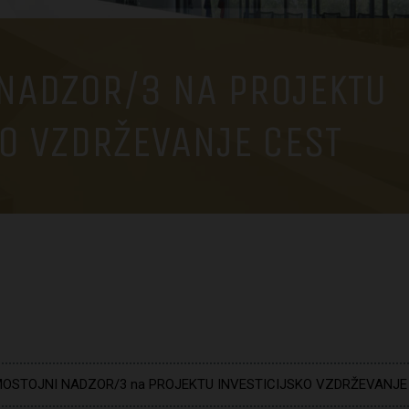
NADZOR/3 NA PROJEKTU
KO VZDRŽEVANJE CEST
OSTOJNI NADZOR/3 na PROJEKTU INVESTICIJSKO VZDRŽEVANJE