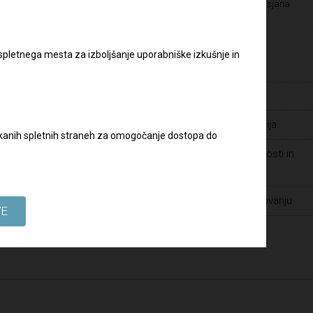
Kultura pravičnosti – Letališče Edvarda Rusjana
Maribor
Pravilnik o zaščiti prijaviteljev
 spletnega mesta za izboljšanje uporabniške izkušnje in
Varstvo osebnih podatkov
slov:
Zaposlitve
Javna naročila - dopolnilna dokumentacija
biskanih spletnih straneh za omogočanje dostopa do
Prijava suma prevar ter drugih nepravilnosti in
kršitev v Skupini DRI
Spoštovanje človekovih pravic pri poslovanju
VE