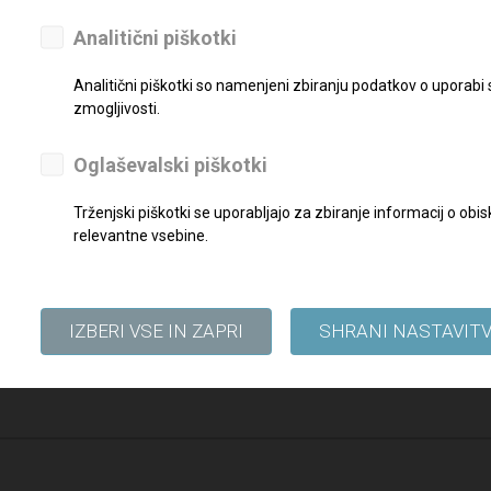
oločen čas
Analitični piškotki
esece
Analitični piškotki so namenjeni zbiranju podatkov o uporabi
zmogljivosti.
reznimi dokazili pošljite najkasneje do
27. 05. 2026
na elektronski na
Oglaševalski piškotki
Trženjski piškotki se uporabljajo za zbiranje informacij o o
relevantne vsebine.
IZBERI VSE IN ZAPRI
SHRANI NASTAVIT