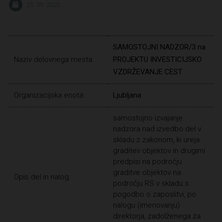
25. 09. 2025
SAMOSTOJNI NADZOR/3 na
Naziv delovnega mesta:
PROJEKTU INVESTICIJSKO
VZDRŽEVANJE CEST
Organizacijska enota:
Ljubljana
samostojno izvajanje
nadzora nad izvedbo del v
skladu z zakonom, ki ureja
graditev objektov in drugimi
predpisi na področju
graditve objektov na
Opis del in nalog:
področju RS v skladu s
pogodbo o zaposlitvi, po
nalogu (imenovanju)
direktorja, zadolženega za