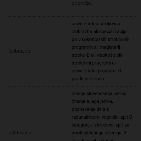
področje.
univerzitetna strokovna
izobrazba ali specializacija
po visokošolskih strokovnih
programih ali magisterij
Izobrazba:
stroke-B ali visokošolski
strokovni programi ali
univerzitetni programi-B
gradbene smeri.
znanje slovenskega jezika,
znanje tujega jezika,
poznavanje dela z
računalnikom, vozniški izpit B
kategorije, strokovni izpit za
Zahtevano:
pooblaščenega inženirja, 3
leta delovnih izkušenj,