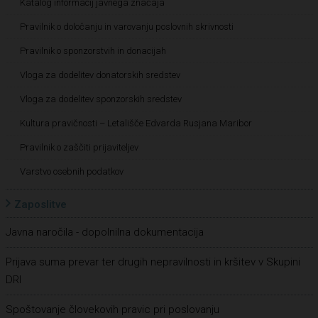
Katalog informacij javnega značaja
Pravilnik o določanju in varovanju poslovnih skrivnosti
Pravilnik o sponzorstvih in donacijah
Vloga za dodelitev donatorskih sredstev
Vloga za dodelitev sponzorskih sredstev
Kultura pravičnosti – Letališče Edvarda Rusjana Maribor
Pravilnik o zaščiti prijaviteljev
Varstvo osebnih podatkov
Zaposlitve
Javna naročila - dopolnilna dokumentacija
Prijava suma prevar ter drugih nepravilnosti in kršitev v Skupini
DRI
Spoštovanje človekovih pravic pri poslovanju