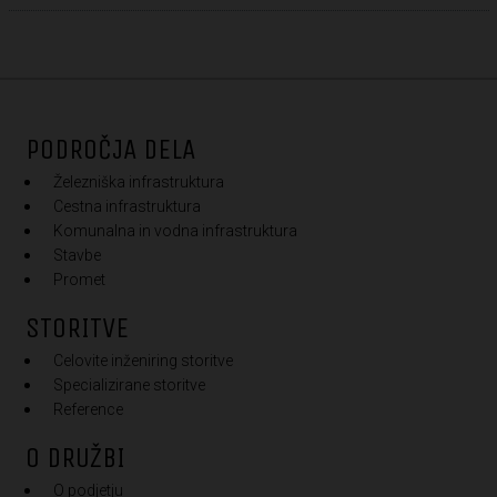
PODROČJA DELA
Železniška infrastruktura
Cestna infrastruktura
Komunalna in vodna infrastruktura
Stavbe
Promet
STORITVE
Celovite inženiring storitve
Specializirane storitve
Reference
O DRUŽBI
O podjetju