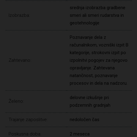
srednja izobrazba gradbene
Izobrazba:
smeri ali smeri rudarstva in
geotehnologije
Poznavanje dela z
računalnikom, vozniški izpit B
kategorije, strokovni izpit po
Zahtevano:
izpolnitvi pogojev za njegovo
opravljanje. Zahtevana
natančnost, poznavanje
procesov in dela na nadzoru.
delovne izkušnje pri
Želeno:
podzemnih gradnjah
Trajanje zaposlitve:
nedoločen čas
Poskusna doba:
2 meseca