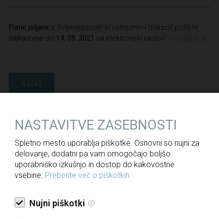
Pisne prijave
z življenjepisom in ustreznimi dokazili pošljite
najkasneje do
14. 08. 2021
na elektronski naslov:
kadri@dri.si
.
NAZAJ
NASTAVITVE ZASEBNOSTI
Za medije
Spletno mesto uporablja piškotke. Osnovni so nujni za
Novice
delovanje, dodatni pa vam omogočajo boljšo
uporabniško izkušnjo in dostop do kakovostne
Javne objave
vsebine.
Preberite več o piškotkih.
Informacije javnega značaja
Letna poročila
Nujni piškotki
Politika upravljanja družbe