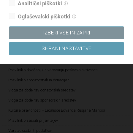
Analitični piškotki
Politika raznolikosti družbe
Oglaševalski piškotki
Politika prejemkov
Politika kakovosti
IZBERI VSE IN ZAPRI
Strategija skupine DRI za obdobje 2021–2025
SHRANI NASTAVITVE
Etični kodeks
Katalog informacij javnega značaja
Pravilnik o določanju in varovanju poslovnih skrivnosti
Pravilnik o sponzorstvih in donacijah
Vloga za dodelitev donatorskih sredstev
Vloga za dodelitev sponzorskih sredstev
Kultura pravičnosti – Letališče Edvarda Rusjana Maribor
Pravilnik o zaščiti prijaviteljev
Varstvo osebnih podatkov