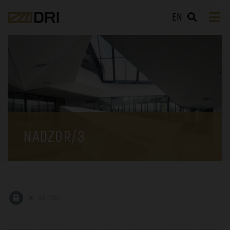
EN
NADZOR/3
06. 08. 2021