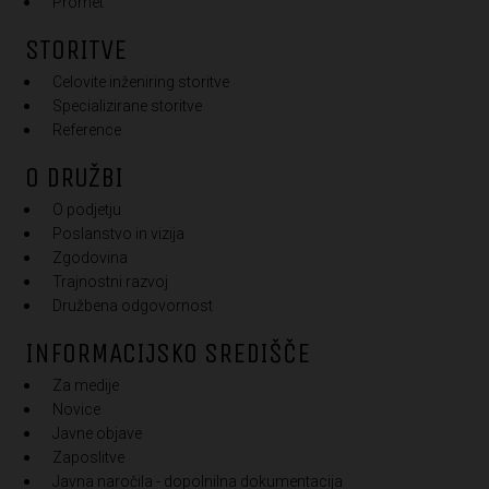
Promet
STORITVE
Celovite inženiring storitve
Specializirane storitve
Reference
O DRUŽBI
O podjetju
Poslanstvo in vizija
Zgodovina
Trajnostni razvoj
Družbena odgovornost
INFORMACIJSKO SREDIŠČE
Za medije
Novice
Javne objave
Zaposlitve
Javna naročila - dopolnilna dokumentacija