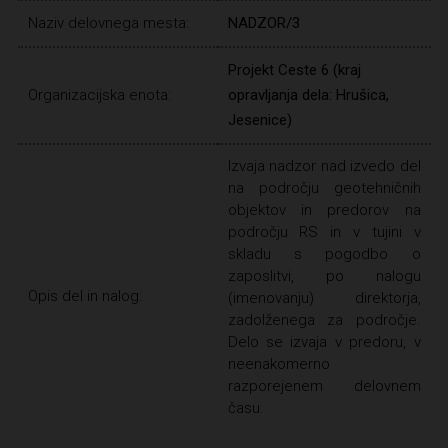
Naziv delovnega mesta:
NADZOR/3
Projekt Ceste 6 (kraj
Organizacijska enota:
opravljanja dela: Hrušica,
Jesenice)
Izvaja nadzor nad izvedo del
na področju geotehničnih
objektov in predorov na
področju RS in v tujini v
skladu s pogodbo o
zaposlitvi, po nalogu
Opis del in nalog:
(imenovanju) direktorja,
zadolženega za področje.
Delo se izvaja v predoru, v
neenakomerno
razporejenem delovnem
času.