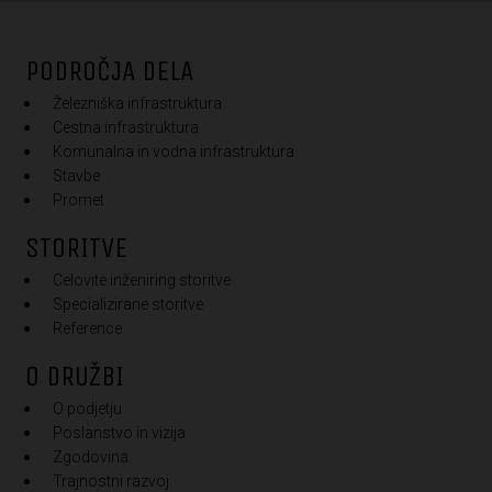
PODROČJA DELA
Železniška infrastruktura
Cestna infrastruktura
Komunalna in vodna infrastruktura
Stavbe
Promet
STORITVE
Celovite inženiring storitve
Specializirane storitve
Reference
O DRUŽBI
O podjetju
Poslanstvo in vizija
Zgodovina
Trajnostni razvoj