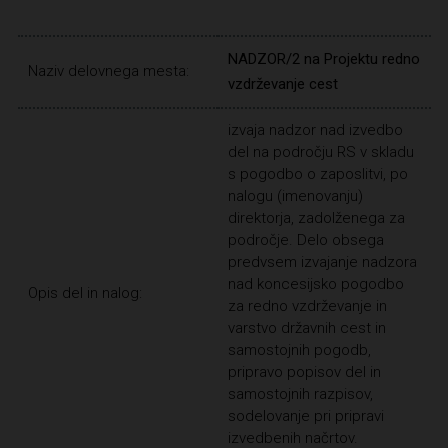
NADZOR/2 na Projektu redno
Naziv delovnega mesta:
vzdrževanje cest
izvaja nadzor nad izvedbo
del na področju RS v skladu
s pogodbo o zaposlitvi, po
nalogu (imenovanju)
direktorja, zadolženega za
področje. Delo obsega
predvsem izvajanje nadzora
nad koncesijsko pogodbo
Opis del in nalog:
za redno vzdrževanje in
varstvo državnih cest in
samostojnih pogodb,
pripravo popisov del in
samostojnih razpisov,
sodelovanje pri pripravi
izvedbenih načrtov.