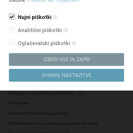
vsebine.
Preberite več o piškotkih.
Novice
Nujni piškotki
Javne objave
Analitični piškotki
Informacije javnega značaja
Oglaševalski piškotki
Letna poročila
Politika upravljanja družbe
IZBERI VSE IN ZAPRI
Politika raznolikosti družbe
Politika prejemkov
SHRANI NASTAVITVE
Politika kakovosti
Strategija skupine DRI za obdobje 2021–2025
Etični kodeks
Katalog informacij javnega značaja
Pravilnik o določanju in varovanju poslovnih skrivnosti