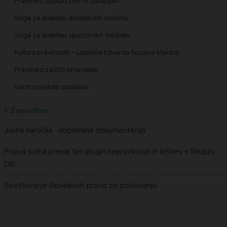
Pravilnik o sponzorstvih in donacijah
Vloga za dodelitev donatorskih sredstev
Vloga za dodelitev sponzorskih sredstev
Kultura pravičnosti – Letališče Edvarda Rusjana Maribor
Pravilnik o zaščiti prijaviteljev
Varstvo osebnih podatkov
Zaposlitve
Javna naročila - dopolnilna dokumentacija
Prijava suma prevar ter drugih nepravilnosti in kršitev v Skupini
DRI
Spoštovanje človekovih pravic pri poslovanju