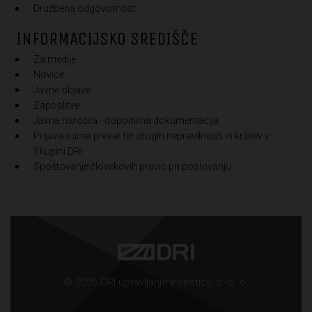
Družbena odgovornost
INFORMACIJSKO SREDIŠČE
Za medije
Novice
Javne objave
Zaposlitve
Javna naročila - dopolnilna dokumentacija
Prijava suma prevar ter drugih nepravilnosti in kršitev v
Skupini DRI
Spoštovanje človekovih pravic pri poslovanju
© 2026 DRI upravljanje investicij, d. o. o.