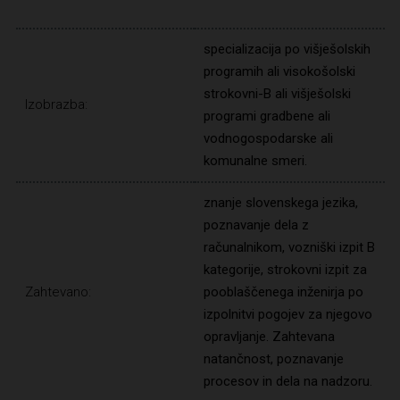
specializacija po višješolskih
programih ali visokošolski
strokovni-B ali višješolski
Izobrazba:
programi gradbene ali
vodnogospodarske ali
komunalne smeri.
znanje slovenskega jezika,
poznavanje dela z
računalnikom, vozniški izpit B
kategorije, strokovni izpit za
Zahtevano:
pooblaščenega inženirja po
izpolnitvi pogojev za njegovo
opravljanje. Zahtevana
natančnost, poznavanje
procesov in dela na nadzoru.