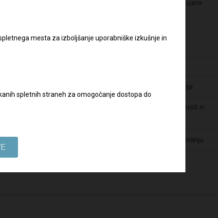
Kultura pravičnosti – Letališče Edvarda Rusjana
Maribor
slov:
Pravilnik o zaščiti prijaviteljev
 spletnega mesta za izboljšanje uporabniške izkušnje in
Varstvo osebnih podatkov
Zaposlitve
Javna naročila - dopolnilna dokumentacija
biskanih spletnih straneh za omogočanje dostopa do
Prijava suma prevar ter drugih nepravilnosti in
kršitev v Skupini DRI
Spoštovanje človekovih pravic pri poslovanju
VE