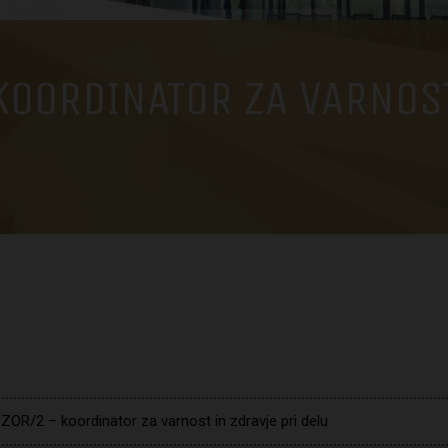
KOORDINATOR ZA VARNOST
OR/2 – koordinator za varnost in zdravje pri delu