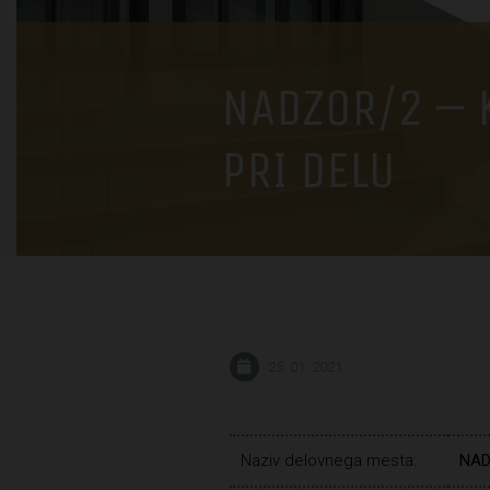
NADZOR/2 – 
PRI DELU
25. 01. 2021
Naziv delovnega mesta:
NADZ