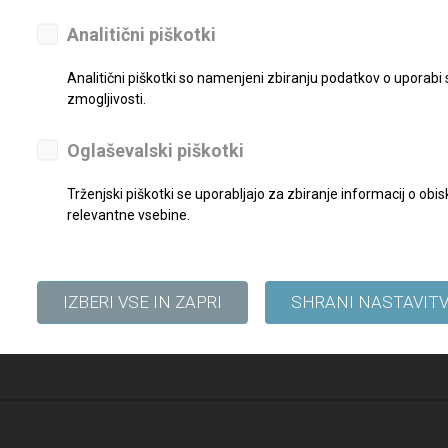
Analitični piškotki
reznimi dokazili pošljite najkasneje do
30. 01. 2021
na elektronski na
Analitični piškotki so namenjeni zbiranju podatkov o uporabi
zmogljivosti.
Oglaševalski piškotki
Trženjski piškotki se uporabljajo za zbiranje informacij o o
relevantne vsebine.
IZBERI VSE IN ZAPRI
SHRANI NASTAVIT