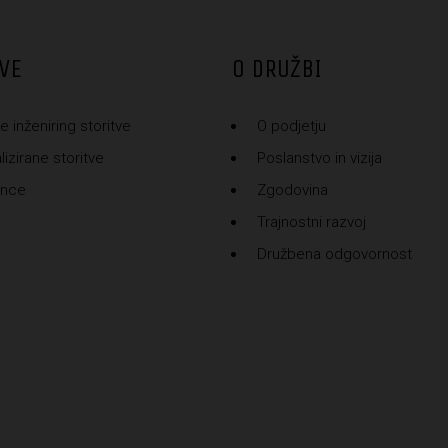
VE
O DRUŽBI
e inženiring storitve
O podjetju
izirane storitve
Poslanstvo in vizija
ence
Zgodovina
Trajnostni razvoj
Družbena odgovornost