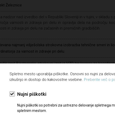
ekt Železnice
ja nadzor nad izvedbo del v Republiki Sloveniji in v tujini, v skladu s 
očja varnosti in zdravja pri delu in opravlja dela na področju koo
osti in zdravja pri delu na začasnih in premičnih gradbiščih.
evana najmanj višješolska strokovna izobrazba tehnične smeri in li
dinatorja za varnost in zdravje pri delu.
iški izpit B kategorije, strokovni izpit iz VZD ter licenca za koordinat
osti in zdravja pri delu, obvladovanje dela z računalnikom, natančnos
Spletno mesto uporablja piškotke. Osnovni so nujni za delo
sljivost, poznavanje procesov dela iz področja, kjer bo opravljal delo
izkušnjo in dostop do kakovostne vsebine.
Preberite več o pi
je tujega jezika
Nujni piškotki
ločen čas, polni delovni čas
Nujni piškotki so potrebni za ustrezno delovanje spletnega m
spletnim mestom.
eseci