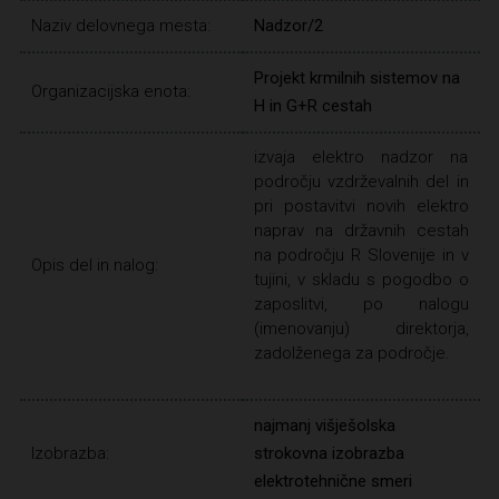
Naziv delovnega mesta:
Nadzor/2
Projekt krmilnih sistemov na
Organizacijska enota:
H in G+R cestah
izvaja elektro nadzor na
področju vzdrževalnih del in
pri postavitvi novih elektro
naprav na državnih cestah
na področju R Slovenije in v
Opis del in nalog:
tujini, v skladu s pogodbo o
zaposlitvi, po nalogu
(imenovanju) direktorja,
zadolženega za področje.
najmanj višješolska
Izobrazba:
strokovna izobrazba
elektrotehnične smeri