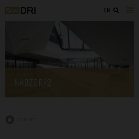
EN
NADZOR/2
10. 02. 2021