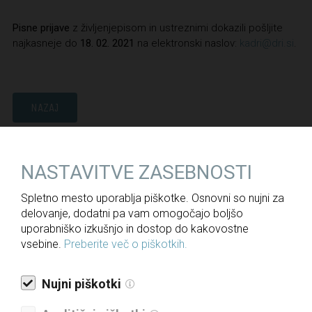
Pisne prijave
z življenjepisom in ustreznimi dokazili pošljite
najkasneje do
18. 02. 2021
na elektronski naslov:
kadri@dri.si
.
NAZAJ
NASTAVITVE ZASEBNOSTI
Za medije
Spletno mesto uporablja piškotke. Osnovni so nujni za
Novice
delovanje, dodatni pa vam omogočajo boljšo
Javne objave
uporabniško izkušnjo in dostop do kakovostne
vsebine.
Preberite več o piškotkih.
Informacije javnega značaja
Letna poročila
Nujni piškotki
Politika upravljanja družbe