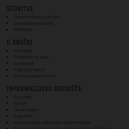
STORITVE
Celovite inženiring storitve
Specializirane storitve
Reference
O DRUŽBI
O podjetju
Poslanstvo in vizija
Zgodovina
Trajnostni razvoj
Družbena odgovornost
INFORMACIJSKO SREDIŠČE
Za medije
Novice
Javne objave
Zaposlitve
Javna naročila - dopolnilna dokumentacija
Prijava suma prevar ter drugih nepravilnosti in kršitev v