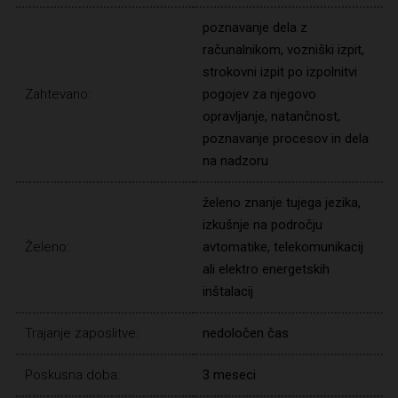
poznavanje dela z
računalnikom, vozniški izpit,
strokovni izpit po izpolnitvi
Zahtevano:
pogojev za njegovo
opravljanje, natančnost,
poznavanje procesov in dela
na nadzoru
želeno znanje tujega jezika,
izkušnje na področju
Želeno:
avtomatike, telekomunikacij
ali elektro energetskih
inštalacij
Trajanje zaposlitve:
nedoločen čas
Poskusna doba:
3 meseci