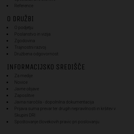
Reference
O DRUŽBI
O podjetju
Poslanstvo in vizija
Zgodovina
Trajnostni razvoj
Družbena odgovornost
INFORMACIJSKO SREDIŠČE
Za medije
Novice
Javne objave
Zaposlitve
Javna naročila - dopolnilna dokumentacija
Prijava suma prevar ter drugih nepravilnosti in kršitev v
Skupini DRI
Spoštovanje človekovih pravic pri poslovanju