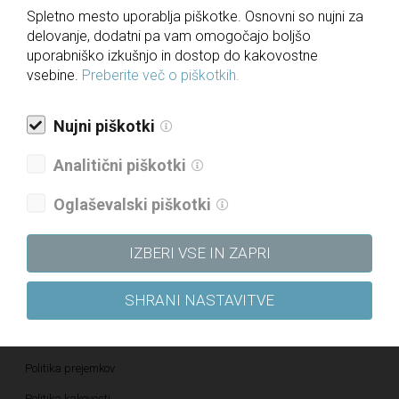
Spletno mesto uporablja piškotke. Osnovni so nujni za
delovanje, dodatni pa vam omogočajo boljšo
uporabniško izkušnjo in dostop do kakovostne
NAZAJ
vsebine.
Preberite več o piškotkih.
Nujni piškotki
Za medije
Analitični piškotki
Novice
Oglaševalski piškotki
Javne objave
Informacije javnega značaja
IZBERI VSE IN ZAPRI
Letna poročila
SHRANI NASTAVITVE
Politika upravljanja družbe
Politika raznolikosti družbe
Politika prejemkov
Politika kakovosti