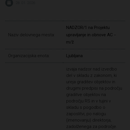
28. 01. 2026
NADZOR/1 na Projektu
Naziv delovnega mesta:
upravljanje in obnove AC -
m/ž
Organizacijska enota:
Ljubljana
izvaja nadzor nad izvedbo
del v skladu z zakonom, ki
ureja graditev objektov in
drugimi predpisi na področju
graditve objektov na
področju RS in v tujini v
skladu s pogodbo o
zaposlitvi, po nalogu
(imenovanju) direktorja,
zadolženega za področje.