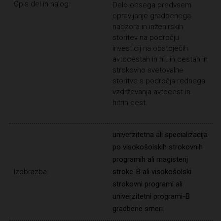
Opis del in nalog:
Delo obsega predvsem
opravljanje gradbenega
nadzora in inženirskih
storitev na področju
investicij na obstoječih
avtocestah in hitrih cestah in
strokovno svetovalne
storitve s področja rednega
vzdrževanja avtocest in
hitrih cest.
univerzitetna ali specializacija
po visokošolskih strokovnih
programih ali magisterij
Izobrazba:
stroke-B ali visokošolski
strokovni programi ali
univerzitetni programi-B
gradbene smeri.