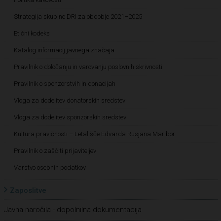
Strategija skupine DRI za obdobje 2021–2025
Etični kodeks
Katalog informacij javnega značaja
Pravilnik o določanju in varovanju poslovnih skrivnosti
Pravilnik o sponzorstvih in donacijah
Vloga za dodelitev donatorskih sredstev
Vloga za dodelitev sponzorskih sredstev
Kultura pravičnosti – Letališče Edvarda Rusjana Maribor
Pravilnik o zaščiti prijaviteljev
Varstvo osebnih podatkov
Zaposlitve
Javna naročila - dopolnilna dokumentacija