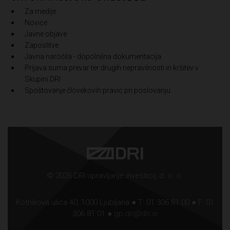
Za medije
Novice
Javne objave
Zaposlitve
Javna naročila - dopolnilna dokumentacija
Prijava suma prevar ter drugih nepravilnosti in kršitev v
Skupini DRI
Spoštovanje človekovih pravic pri poslovanju
© 2026 DRI upravljanje investicij, d. o. o.
Kotnikova ulica 40, 1000 Ljubljana ● T: 01 306 81 00 ● F: 01
306 81 01 ●
gp.dri@dri.si