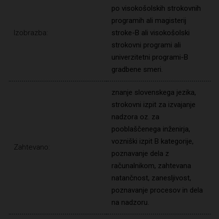
po visokošolskih strokovnih
programih ali magisterij
Izobrazba:
stroke-B ali visokošolski
strokovni programi ali
univerzitetni programi-B
gradbene smeri.
znanje slovenskega jezika,
strokovni izpit za izvajanje
nadzora oz. za
pooblaščenega inženirja,
vozniški izpit B kategorije,
Zahtevano:
poznavanje dela z
računalnikom, zahtevana
natančnost, zanesljivost,
poznavanje procesov in dela
na nadzoru.