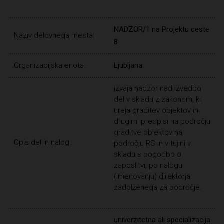
NADZOR/1 na Projektu ceste
Naziv delovnega mesta:
8
Organizacijska enota:
Ljubljana
izvaja nadzor nad izvedbo
del v skladu z zakonom, ki
ureja graditev objektov in
drugimi predpisi na področju
graditve objektov na
Opis del in nalog:
področju RS in v tujini v
skladu s pogodbo o
zaposlitvi, po nalogu
(imenovanju) direktorja,
zadolženega za področje.
univerzitetna ali specializacija