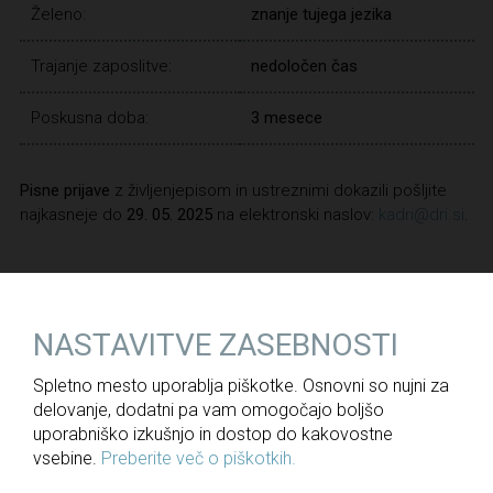
Želeno:
znanje tujega jezika
Trajanje zaposlitve:
nedoločen čas
Poskusna doba:
3 mesece
Pisne prijave
z življenjepisom in ustreznimi dokazili pošljite
najkasneje do
29. 05. 2025
na elektronski naslov:
kadri@dri.si
.
NAZAJ
NASTAVITVE ZASEBNOSTI
Spletno mesto uporablja piškotke. Osnovni so nujni za
delovanje, dodatni pa vam omogočajo boljšo
Za medije
uporabniško izkušnjo in dostop do kakovostne
vsebine.
Preberite več o piškotkih.
Novice