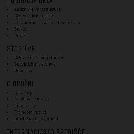
PODROČJA DELA
Železniška infrastruktura
Cestna infrastruktura
Komunalna in vodna infrastruktura
Stavbe
Promet
STORITVE
Celovite inženiring storitve
Specializirane storitve
Reference
O DRUŽBI
O podjetju
Poslanstvo in vizija
Zgodovina
Trajnostni razvoj
Družbena odgovornost
INFORMACIJSKO SREDIŠČE