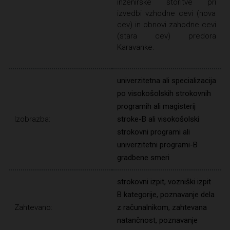
inženirske storitve pri
izvedbi vzhodne cevi (nova
cev) in obnovi zahodne cevi
(stara cev) predora
Karavanke.
univerzitetna ali specializacija
po visokošolskih strokovnih
programih ali magisterij
Izobrazba:
stroke-B ali visokošolski
strokovni programi ali
univerzitetni programi-B
gradbene smeri
strokovni izpit, vozniški izpit
B kategorije, poznavanje dela
Zahtevano:
z računalnikom, zahtevana
natančnost, poznavanje