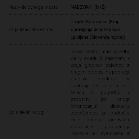
Naziv delovnega mesta:
NADZOR/1 (M/Ž)
Projekt Karavanke (Kraj
Organizacijska enota:
opravljanja dela: Hrušica,
Ljubljana (Slovenija, tujina))
Izvaja nadzor nad izvedbo
del v skladu z zakonom, ki
ureja graditev objektov in
drugimi predpisi na področju
graditve objektov na
področju RS in v tujini v
skladu s pogodbo o
zaposlitvi, po nalogu
(imenovanju) direktorja,
Opis del in nalog:
zadolženega za področje.
Delo obsega predvsem
opravljanje gradbenega
nadzora ter svetovalne in