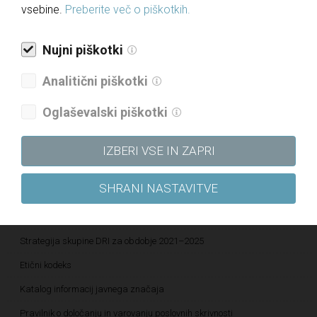
vsebine.
Preberite več o piškotkih.
Za medije
Novice
Nujni piškotki
Javne objave
Analitični piškotki
Informacije javnega značaja
Oglaševalski piškotki
Letna poročila
Politika upravljanja družbe
IZBERI VSE IN ZAPRI
Politika raznolikosti družbe
SHRANI NASTAVITVE
Politika prejemkov
Politika kakovosti
Strategija skupine DRI za obdobje 2021–2025
Etični kodeks
Katalog informacij javnega značaja
Pravilnik o določanju in varovanju poslovnih skrivnosti