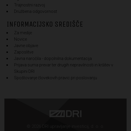
Trajnostni razvoj
Družbena odgovornost
INFORMACIJSKO SREDIŠČE
Za medije
Novice
Javne objave
Zaposlitve
Javna naročila - dopolnilna dokumentacija
Prijava suma prevar ter drugih nepravilnosti in kršitev v
Skupini DRI
Spoštovanje človekovih pravic pri poslovanju
© 2026 DRI upravljanje investicij, d. o. o.