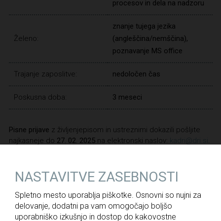
procesov in dela na nadzoru
znanje tujega jezika
Želeno:
(angleščina/nemščina),
poznavanje MS office
Trajanje zaposlitve:
nedoločen čas
Poskusna doba:
3 meseci
Pisne prijave
z življenjepisom in ustreznimi dokazili pošljite
najkasneje do
27. 02. 2025
na elektronski naslov:
kadri@dri.si
.
NASTAVITVE ZASEBNOSTI
NAZAJ
Spletno mesto uporablja piškotke. Osnovni so nujni za
delovanje, dodatni pa vam omogočajo boljšo
uporabniško izkušnjo in dostop do kakovostne