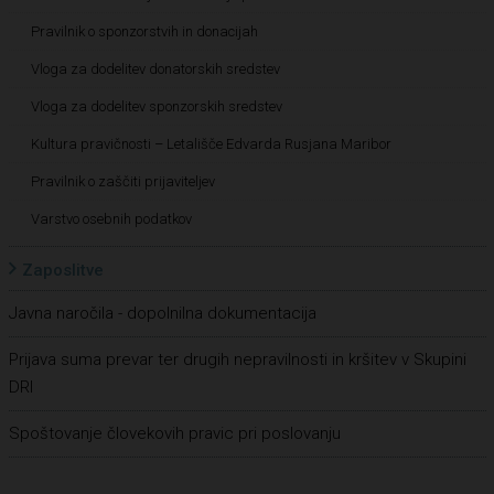
Pravilnik o sponzorstvih in donacijah
Vloga za dodelitev donatorskih sredstev
Vloga za dodelitev sponzorskih sredstev
Kultura pravičnosti – Letališče Edvarda Rusjana Maribor
Pravilnik o zaščiti prijaviteljev
Varstvo osebnih podatkov
Zaposlitve
Javna naročila - dopolnilna dokumentacija
Prijava suma prevar ter drugih nepravilnosti in kršitev v Skupini
DRI
Spoštovanje človekovih pravic pri poslovanju