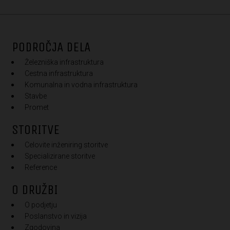
PODROČJA DELA
Železniška infrastruktura
Cestna infrastruktura
Komunalna in vodna infrastruktura
Stavbe
Promet
STORITVE
Celovite inženiring storitve
Specializirane storitve
Reference
O DRUŽBI
O podjetju
Poslanstvo in vizija
Zgodovina