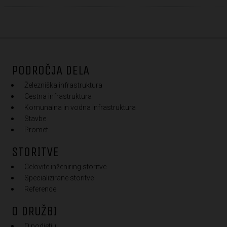
PODROČJA DELA
Železniška infrastruktura
Cestna infrastruktura
Komunalna in vodna infrastruktura
Stavbe
Promet
STORITVE
Celovite inženiring storitve
Specializirane storitve
Reference
O DRUŽBI
O podjetju