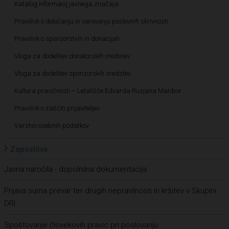
Katalog informacij javnega značaja
Pravilnik o določanju in varovanju poslovnih skrivnosti
Pravilnik o sponzorstvih in donacijah
Vloga za dodelitev donatorskih sredstev
Vloga za dodelitev sponzorskih sredstev
Kultura pravičnosti – Letališče Edvarda Rusjana Maribor
Pravilnik o zaščiti prijaviteljev
Varstvo osebnih podatkov
Zaposlitve
Javna naročila - dopolnilna dokumentacija
Prijava suma prevar ter drugih nepravilnosti in kršitev v Skupini
DRI
Spoštovanje človekovih pravic pri poslovanju