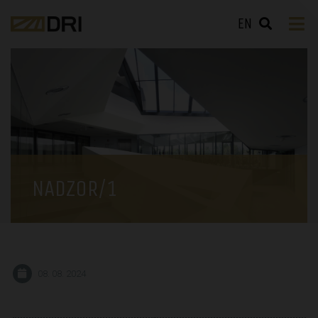
EN
NADZOR/1
08. 08. 2024