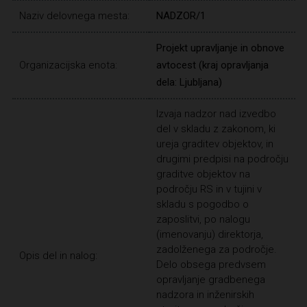
Naziv delovnega mesta:
NADZOR/1
Projekt upravljanje in obnove
Organizacijska enota:
avtocest (kraj opravljanja
dela: Ljubljana)
Izvaja nadzor nad izvedbo
del v skladu z zakonom, ki
ureja graditev objektov, in
drugimi predpisi na področju
graditve objektov na
področju RS in v tujini v
skladu s pogodbo o
zaposlitvi, po nalogu
(imenovanju) direktorja,
zadolženega za področje.
Opis del in nalog:
Delo obsega predvsem
opravljanje gradbenega
nadzora in inženirskih