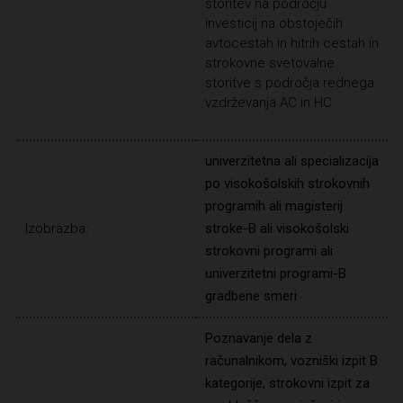
storitev na področju
investicij na obstoječih
avtocestah in hitrih cestah in
strokovne svetovalne
storitve s področja rednega
vzdrževanja AC in HC.
univerzitetna ali specializacija
po visokošolskih strokovnih
programih ali magisterij
Izobrazba:
stroke-B ali visokošolski
strokovni programi ali
univerzitetni programi-B
gradbene smeri
Poznavanje dela z
računalnikom, vozniški izpit B
kategorije, strokovni izpit za