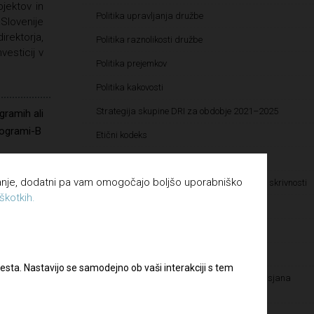
jektov in
Politika upravljanja družbe
 Slovenije
irektorja,
Politika raznolikosti družbe
vesticij v
Politika prejemkov
Politika kakovosti
Strategija skupine DRI za obdobje 2021–2025
gramih ali
programi-B
Etični kodeks
Katalog informacij javnega značaja
vanje, dodatni pa vam omogočajo boljšo uporabniško
Pravilnik o določanju in varovanju poslovnih skrivnosti
škotkih.
Pravilnik o sponzorstvih in donacijah
Vloga za dodelitev donatorskih sredstev
Vloga za dodelitev sponzorskih sredstev
esta. Nastavijo se samodejno ob vaši interakciji s tem
Kultura pravičnosti – Letališče Edvarda Rusjana
Maribor