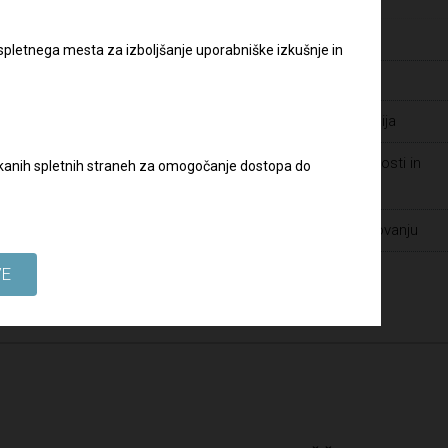
Pravilnik o zaščiti prijaviteljev
Varstvo osebnih podatkov
 spletnega mesta za izboljšanje uporabniške izkušnje in
slov:
Zaposlitve
Javna naročila - dopolnilna dokumentacija
Prijava suma prevar ter drugih nepravilnosti in
biskanih spletnih straneh za omogočanje dostopa do
kršitev v Skupini DRI
Spoštovanje človekovih pravic pri poslovanju
VE