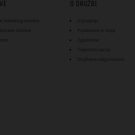
VE
O DRUŽBI
e inženiring storitve
O podjetju
izirane storitve
Poslanstvo in vizija
ence
Zgodovina
Trajnostni razvoj
Družbena odgovornost