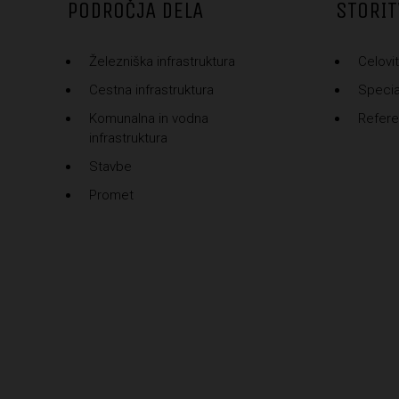
PODROČJA DELA
STORIT
Železniška infrastruktura
Celovit
Cestna infrastruktura
Special
Komunalna in vodna
Refer
infrastruktura
Stavbe
Promet