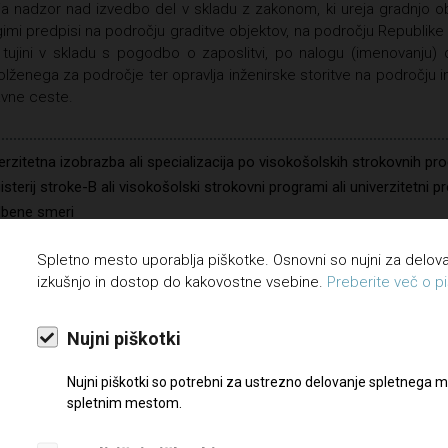
ja nadzor nad izvedbo del v skladu z zakonom, ki ureja gradnjo ob
imi predpisi na področju graditve objektov, na področju Republike
 tujini v skladu s pogodbo o zaposlitvi, po nalogu (imenovanju) d
lženega za področje ter opravlja inženirske storitve na področju in
avne ceste.
erzitetna izobrazba ali specializacija po visokošolskih strokovnih pro
sterij stroke-B ali visokošolski strokovni programi ali univerzitetni 
dbene smeri
kovni izpit za pooblaščenega inženirja, vozniški izpit B kategorije,
Spletno mesto uporablja piškotke. Osnovni so nujni za delo
izkušnjo in dostop do kakovostne vsebine.
Preberite več o pi
adovanje dela z računalnikom. Zahtevana natančnost, zanesljivost,
avanje procesov in dela na nadzoru
Nujni piškotki
je tujega jezika
Nujni piškotki so potrebni za ustrezno delovanje spletnega m
ločen čas, polni delovni čas
spletnim mestom.