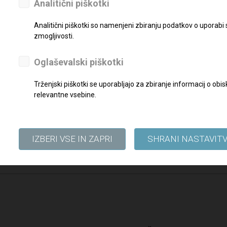
eseci
Analitični piškotki
Analitični piškotki so namenjeni zbiranju podatkov o uporabi
reznimi dokazili pošljite najkasneje do
21. 04. 2021
na elektronski na
zmogljivosti.
Oglaševalski piškotki
Trženjski piškotki se uporabljajo za zbiranje informacij o o
relevantne vsebine.
IZBERI VSE IN ZAPRI
SHRANI NASTAVIT