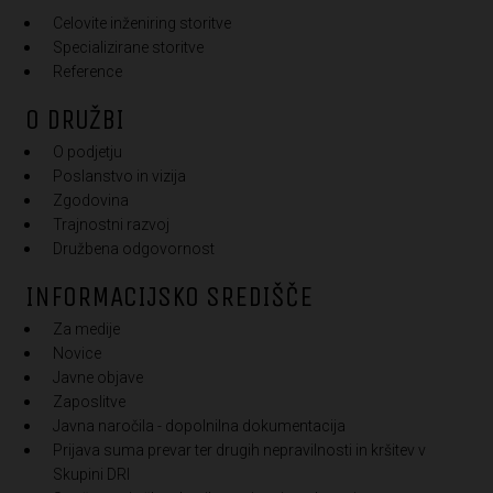
Celovite inženiring storitve
Specializirane storitve
Reference
O DRUŽBI
O podjetju
Poslanstvo in vizija
Zgodovina
Trajnostni razvoj
Družbena odgovornost
INFORMACIJSKO SREDIŠČE
Za medije
Novice
Javne objave
Zaposlitve
Javna naročila - dopolnilna dokumentacija
Prijava suma prevar ter drugih nepravilnosti in kršitev v
Skupini DRI