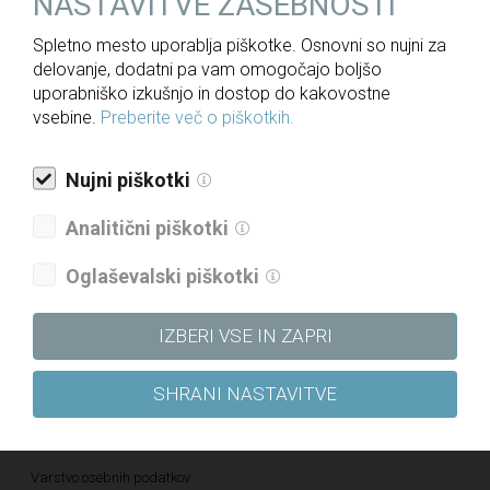
NASTAVITVE ZASEBNOSTI
Politika raznolikosti družbe
Spletno mesto uporablja piškotke. Osnovni so nujni za
delovanje, dodatni pa vam omogočajo boljšo
Politika prejemkov
uporabniško izkušnjo in dostop do kakovostne
Politika kakovosti
vsebine.
Preberite več o piškotkih.
Strategija skupine DRI za obdobje 2021–2025
Nujni piškotki
Etični kodeks
Katalog informacij javnega značaja
Analitični piškotki
Pravilnik o določanju in varovanju poslovnih skrivnosti
Oglaševalski piškotki
Pravilnik o sponzorstvih in donacijah
Vloga za dodelitev donatorskih sredstev
IZBERI VSE IN ZAPRI
Vloga za dodelitev sponzorskih sredstev
SHRANI NASTAVITVE
Kultura pravičnosti – Letališče Edvarda Rusjana Maribor
Pravilnik o zaščiti prijaviteljev
Varstvo osebnih podatkov