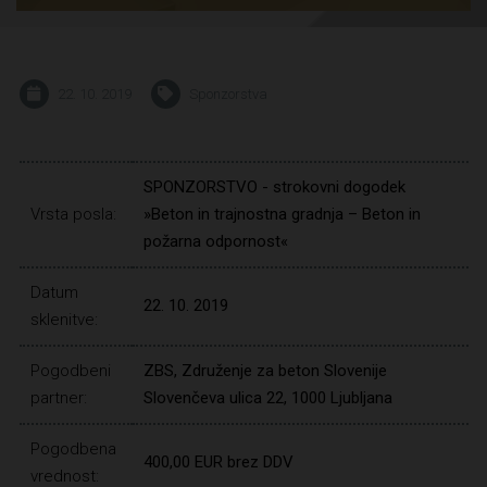
22. 10. 2019
Sponzorstva
SPONZORSTVO - strokovni dogodek
Vrsta posla:
»Beton in trajnostna gradnja – Beton in
požarna odpornost«
Datum
22. 10. 2019
sklenitve:
Pogodbeni
ZBS, Združenje za beton Slovenije
partner:
Slovenčeva ulica 22, 1000 Ljubljana
Pogodbena
400,00 EUR brez DDV
vrednost: