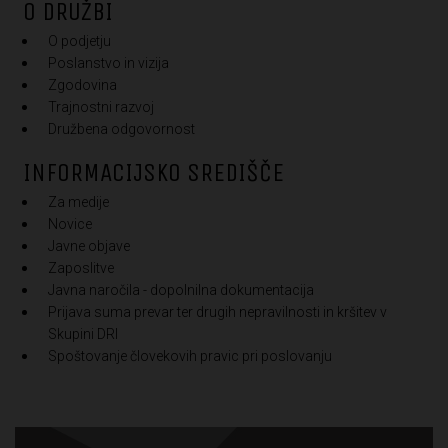
O DRUŽBI
O podjetju
Poslanstvo in vizija
Zgodovina
Trajnostni razvoj
Družbena odgovornost
INFORMACIJSKO SREDIŠČE
Za medije
Novice
Javne objave
Zaposlitve
Javna naročila - dopolnilna dokumentacija
Prijava suma prevar ter drugih nepravilnosti in kršitev v
Skupini DRI
Spoštovanje človekovih pravic pri poslovanju