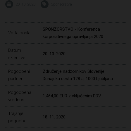
20. 10. 2020
Sponzorstva
SPONZORSTVO - Konferenca
Vrsta posla:
korporativnega upravljanja 2020
Datum
20. 10. 2020
sklenitve:
Pogodbeni
Združenje nadzornikov Slovenije
partner:
Dunajska cesta 128 a, 1000 Ljubljana
Pogodbena
1.464,00 EUR z vključenim DDV
vrednost:
Trajanje
18. 11. 2020
pogodbe: