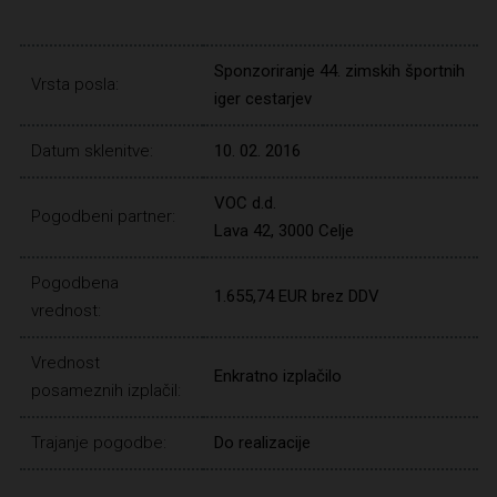
Sponzoriranje 44. zimskih športnih
Vrsta posla:
iger cestarjev
Datum sklenitve:
10. 02. 2016
VOC d.d.
Pogodbeni partner:
Lava 42, 3000 Celje
Pogodbena
1.655,74 EUR brez DDV
vrednost:
Vrednost
Enkratno izplačilo
posameznih izplačil:
Trajanje pogodbe:
Do realizacije