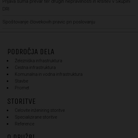
Prijava suma prevar ter drugih nepravilnosti in kršitev v Skupini
DRI
Spoštovanje človekovih pravic pri poslovanju
PODROČJA DELA
Železniška infrastruktura
Cestna infrastruktura
Komunalna in vodna infrastruktura
Stavbe
Promet
STORITVE
Celovite inženiring storitve
Specializirane storitve
Reference
O DRUŽBI