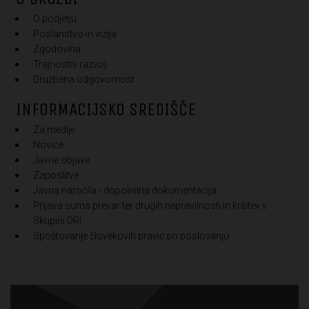
O podjetju
Poslanstvo in vizija
Zgodovina
Trajnostni razvoj
Družbena odgovornost
INFORMACIJSKO SREDIŠČE
Za medije
Novice
Javne objave
Zaposlitve
Javna naročila - dopolnilna dokumentacija
Prijava suma prevar ter drugih nepravilnosti in kršitev v
Skupini DRI
Spoštovanje človekovih pravic pri poslovanju