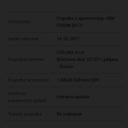
Pogodba o sponzoriranju »BIM
Vrsta posla:
FORUM 2017«
Datum sklenitve:
19. 05. 2017
CGS plus d.o.o.
Pogodbeni partner:
Brnčičeva ulica 13,1231 Ljubljana
- Črnuče
Pogodbena vrednost:
1.500,00 EUR brez DDV
Vrednost
Enkratno izplačilo
posameznih izplačil:
Trajanje pogodbe:
Do realizacije