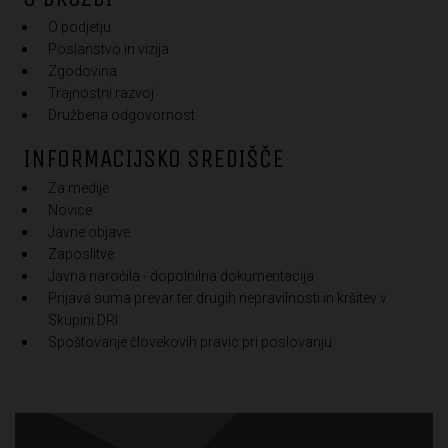
O podjetju
Poslanstvo in vizija
Zgodovina
Trajnostni razvoj
Družbena odgovornost
INFORMACIJSKO SREDIŠČE
Za medije
Novice
Javne objave
Zaposlitve
Javna naročila - dopolnilna dokumentacija
Prijava suma prevar ter drugih nepravilnosti in kršitev v
Skupini DRI
Spoštovanje človekovih pravic pri poslovanju