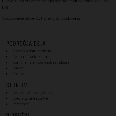
Prijava suma prevar ter drugih nepravilnosti in kršitev v Skupini
DRI
Spoštovanje človekovih pravic pri poslovanju
PODROČJA DELA
Železniška infrastruktura
Cestna infrastruktura
Komunalna in vodna infrastruktura
Stavbe
Promet
STORITVE
Celovite inženiring storitve
Specializirane storitve
Reference
O DRUŽBI