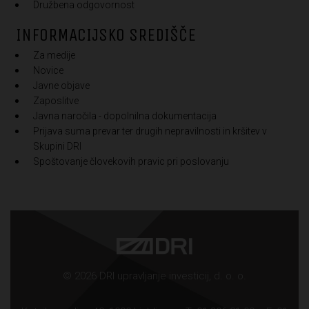
Družbena odgovornost
INFORMACIJSKO SREDIŠČE
Za medije
Novice
Javne objave
Zaposlitve
Javna naročila - dopolnilna dokumentacija
Prijava suma prevar ter drugih nepravilnosti in kršitev v
Skupini DRI
Spoštovanje človekovih pravic pri poslovanju
© 2026 DRI upravljanje investicij, d. o. o.