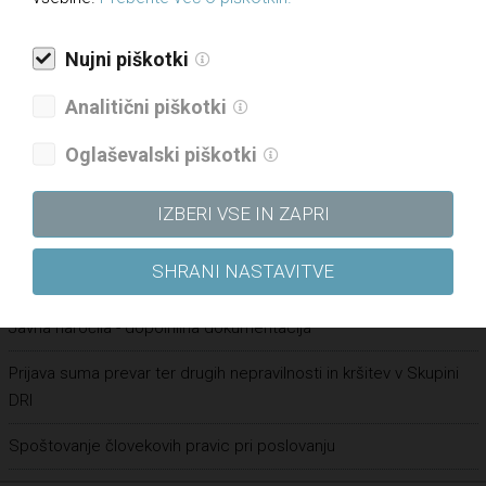
Pravilnik o določanju in varovanju poslovnih skrivnosti
Pravilnik o sponzorstvih in donacijah
Nujni piškotki
Vloga za dodelitev donatorskih sredstev
Analitični piškotki
Vloga za dodelitev sponzorskih sredstev
Oglaševalski piškotki
Kultura pravičnosti – Letališče Edvarda Rusjana Maribor
Pravilnik o zaščiti prijaviteljev
IZBERI VSE IN ZAPRI
Varstvo osebnih podatkov
SHRANI NASTAVITVE
Zaposlitve
Javna naročila - dopolnilna dokumentacija
Prijava suma prevar ter drugih nepravilnosti in kršitev v Skupini
DRI
Spoštovanje človekovih pravic pri poslovanju