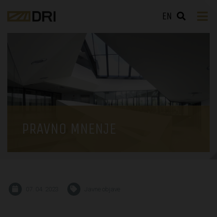
EN
PRAVNO MNENJE
07. 04. 2023
Javne objave