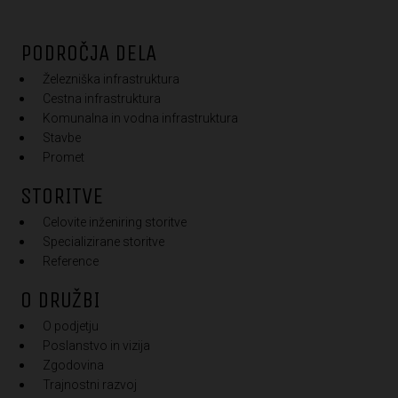
PODROČJA DELA
Železniška infrastruktura
Cestna infrastruktura
Komunalna in vodna infrastruktura
Stavbe
Promet
STORITVE
Celovite inženiring storitve
Specializirane storitve
Reference
O DRUŽBI
O podjetju
Poslanstvo in vizija
Zgodovina
Trajnostni razvoj