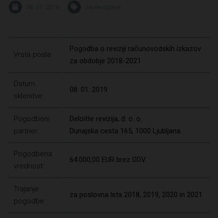
08. 01. 2019
Javne objave
Pogodba o reviziji računovodskih izkazov
Vrsta posla:
za obdobje 2018-2021
Datum
08. 01. 2019
sklenitve:
Pogodbeni
Deloitte revizija, d. o. o.
partner:
Dunajska cesta 165, 1000 Ljubljana
Pogodbena
64.000,00 EUR brez DDV
vrednost:
Trajanje
za poslovna leta 2018, 2019, 2020 in 2021
pogodbe: