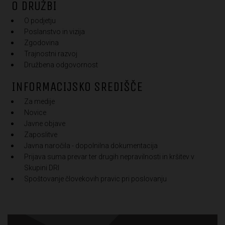
O DRUŽBI
O podjetju
Poslanstvo in vizija
Zgodovina
Trajnostni razvoj
Družbena odgovornost
INFORMACIJSKO SREDIŠČE
Za medije
Novice
Javne objave
Zaposlitve
Javna naročila - dopolnilna dokumentacija
Prijava suma prevar ter drugih nepravilnosti in kršitev v
Skupini DRI
Spoštovanje človekovih pravic pri poslovanju