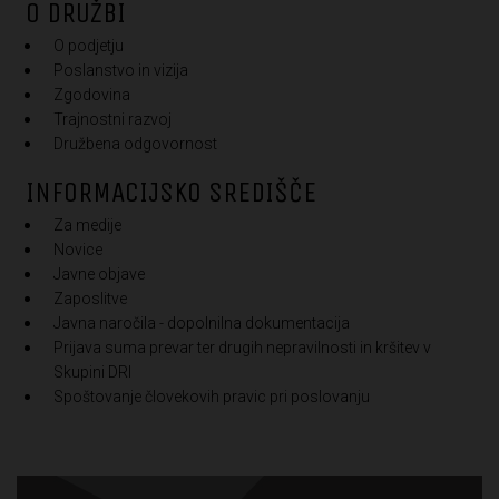
O DRUŽBI
O podjetju
Poslanstvo in vizija
Zgodovina
Trajnostni razvoj
Družbena odgovornost
INFORMACIJSKO SREDIŠČE
Za medije
Novice
Javne objave
Zaposlitve
Javna naročila - dopolnilna dokumentacija
Prijava suma prevar ter drugih nepravilnosti in kršitev v
Skupini DRI
Spoštovanje človekovih pravic pri poslovanju