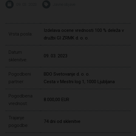
09. 03. 2023
Javne objave
Izdelava ocene vrednosti 100 % deleža v
Vrsta posla:
družbi GI ZRMK d. o. o.
Datum
09. 03. 2023
sklenitve:
Pogodbeni
BDO Svetovanje d. o. o.
partner:
Cesta v Mestni log 1, 1000 Ljubljana
Pogodbena
8.000,00 EUR
vrednost:
Trajanje
74 dni od sklenitve
pogodbe: