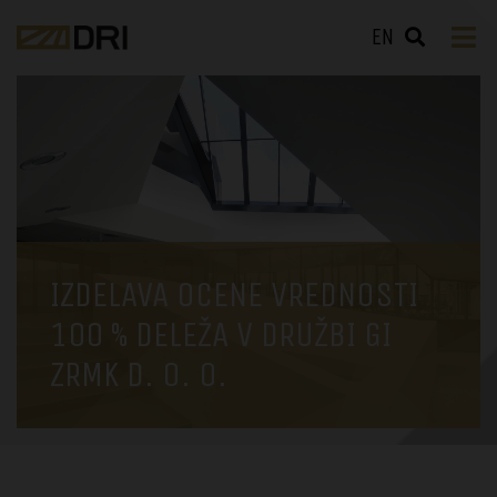
EN
IZDELAVA OCENE VREDNOSTI
100 % DELEŽA V DRUŽBI GI
ZRMK D. O. O.