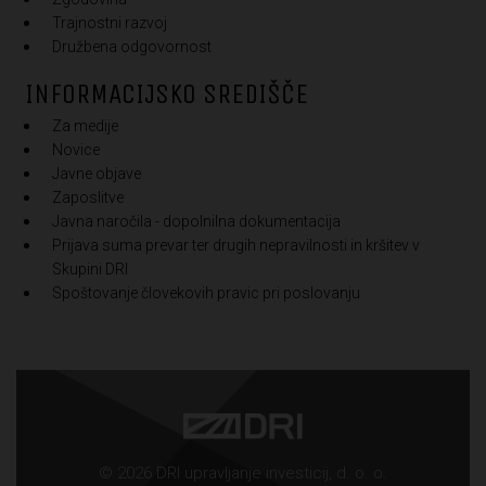
Trajnostni razvoj
Družbena odgovornost
INFORMACIJSKO SREDIŠČE
Za medije
Novice
Javne objave
Zaposlitve
Javna naročila - dopolnilna dokumentacija
Prijava suma prevar ter drugih nepravilnosti in kršitev v
Skupini DRI
Spoštovanje človekovih pravic pri poslovanju
© 2026 DRI upravljanje investicij, d. o. o.