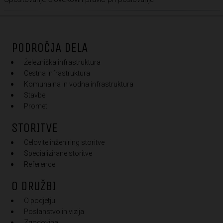
PODROČJA DELA
Železniška infrastruktura
Cestna infrastruktura
Komunalna in vodna infrastruktura
Stavbe
Promet
STORITVE
Celovite inženiring storitve
Specializirane storitve
Reference
O DRUŽBI
O podjetju
Poslanstvo in vizija
Zgodovina