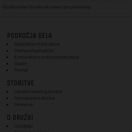
Spoštovanje človekovih pravic pri poslovanju
PODROČJA DELA
Železniška infrastruktura
Cestna infrastruktura
Komunalna in vodna infrastruktura
Stavbe
Promet
STORITVE
Celovite inženiring storitve
Specializirane storitve
Reference
O DRUŽBI
O podjetju