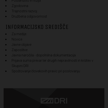
Poslanstvo in vizija
Zgodovina
Trajnostni razvoj
Družbena odgovornost
INFORMACIJSKO SREDIŠČE
Za medije
Novice
Javne objave
Zaposlitve
Javna naročila - dopolnilna dokumentacija
Prijava suma prevar ter drugih nepravilnosti in kršitev v
Skupini DRI
Spoštovanje človekovih pravic pri poslovanju