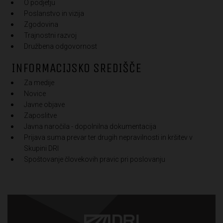
O podjetju
Poslanstvo in vizija
Zgodovina
Trajnostni razvoj
Družbena odgovornost
INFORMACIJSKO SREDIŠČE
Za medije
Novice
Javne objave
Zaposlitve
Javna naročila - dopolnilna dokumentacija
Prijava suma prevar ter drugih nepravilnosti in kršitev v
Skupini DRI
Spoštovanje človekovih pravic pri poslovanju