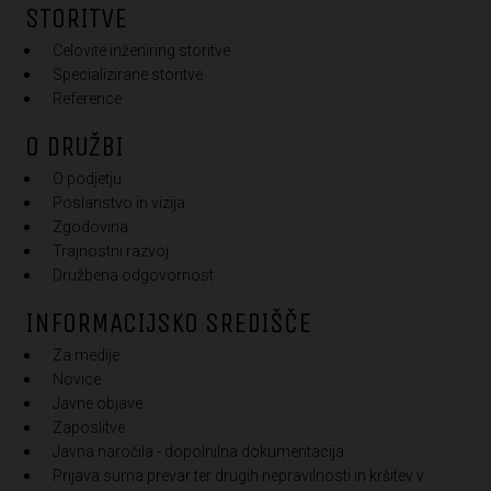
STORITVE
Celovite inženiring storitve
Specializirane storitve
Reference
O DRUŽBI
O podjetju
Poslanstvo in vizija
Zgodovina
Trajnostni razvoj
Družbena odgovornost
INFORMACIJSKO SREDIŠČE
Za medije
Novice
Javne objave
Zaposlitve
Javna naročila - dopolnilna dokumentacija
Prijava suma prevar ter drugih nepravilnosti in kršitev v