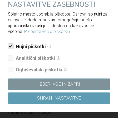
NASTAVITVE ZASEBNOSTI
Politika upravljanja družbe
Spletno mesto uporablja piškotke. Osnovni so nujni za
Politika raznolikosti družbe
delovanje, dodatni pa vam omogočajo boljšo
Politika prejemkov
uporabniško izkušnjo in dostop do kakovostne
vsebine.
Preberite več o piškotkih.
Politika kakovosti
Strategija skupine DRI za obdobje 2021–2025
Nujni piškotki
Etični kodeks
Analitični piškotki
Katalog informacij javnega značaja
Pravilnik o določanju in varovanju poslovnih skrivnosti
Oglaševalski piškotki
Pravilnik o sponzorstvih in donacijah
IZBERI VSE IN ZAPRI
Vloga za dodelitev donatorskih sredstev
Vloga za dodelitev sponzorskih sredstev
SHRANI NASTAVITVE
Kultura pravičnosti – Letališče Edvarda Rusjana Maribor
Pravilnik o zaščiti prijaviteljev