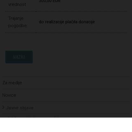
300,00 EUR
vrednost:
Trajanje
do realizacije plačila donacije
pogodbe:
NAZAJ
Za medije
Novice
Javne objave
Informacije javnega značaja
Letna poročila