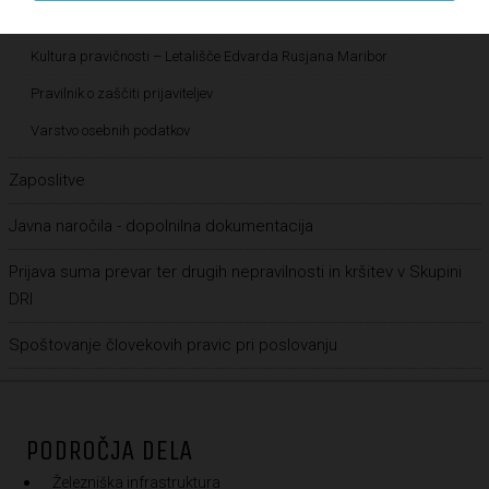
Vloga za dodelitev sponzorskih sredstev
Kultura pravičnosti – Letališče Edvarda Rusjana Maribor
Pravilnik o zaščiti prijaviteljev
Varstvo osebnih podatkov
Zaposlitve
Javna naročila - dopolnilna dokumentacija
Prijava suma prevar ter drugih nepravilnosti in kršitev v Skupini
DRI
Spoštovanje človekovih pravic pri poslovanju
PODROČJA DELA
Železniška infrastruktura