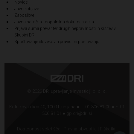
Novice
Javne objave
Zaposlitve
Javna naročila - dopolnilna dokumentacija
Prijava suma prevar ter drugih nepravilnosti in kršitev v
Skupini DRI
Spoštovanje človekovih pravic pri poslovanju
© 2026 DRI upravljanje investicij, d. o. o.
Kotnikova ulica 40, 1000 Ljubljana ● T: 01 306 81 00 ● F: 01
306 81 01 ●
gp.dri@dri.si
Dostopnost spletišča
|
Pravna obvestila
|
Piškotki
|