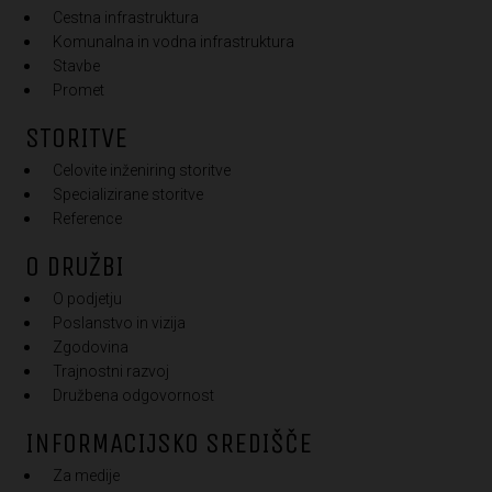
Cestna infrastruktura
Komunalna in vodna infrastruktura
Stavbe
Promet
STORITVE
Celovite inženiring storitve
Specializirane storitve
Reference
O DRUŽBI
O podjetju
Poslanstvo in vizija
Zgodovina
Trajnostni razvoj
Družbena odgovornost
INFORMACIJSKO SREDIŠČE
Za medije