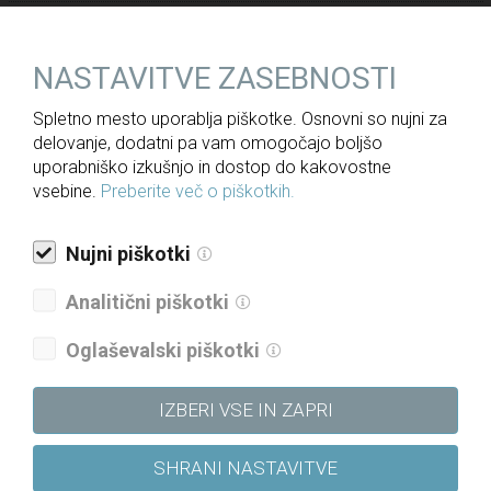
Javne objave
Informacije javnega značaja
NASTAVITVE ZASEBNOSTI
Letna poročila
Spletno mesto uporablja piškotke. Osnovni so nujni za
Politika upravljanja družbe
delovanje, dodatni pa vam omogočajo boljšo
uporabniško izkušnjo in dostop do kakovostne
Politika raznolikosti družbe
vsebine.
Preberite več o piškotkih.
Politika prejemkov
Politika kakovosti
Nujni piškotki
Strategija skupine DRI za obdobje 2021–2025
Analitični piškotki
Etični kodeks
Oglaševalski piškotki
Katalog informacij javnega značaja
Pravilnik o določanju in varovanju poslovnih skrivnosti
IZBERI VSE IN ZAPRI
Pravilnik o sponzorstvih in donacijah
SHRANI NASTAVITVE
Vloga za dodelitev donatorskih sredstev