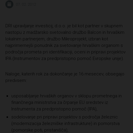
07. 02. 2012
DRI upravljanje investicij, d.o.o. je bil kot partner v skupnem
nastopu z madžarsko svetovalno družbo Balcon in hrvaškim
lokalnim partnerjem, družbo Mikroprojekt, izbran kot
najprimernejši ponudnik za svetovanje hrvaškim organom s
področja prometa pri identifikaciji, oceni in pripravi projektov
IPA (Instrumentov za predpristopno pomoč Evropske unije).
Naloge, katerih rok za dokončanje je 16 mesecev, obsegajo
predvsem:
usposabljanje hrvaških organov v sklopu prometnega in
finančnega ministrstva za črpanje EU sredstev iz
Instrumenta za predpristopno pomoč (IPA),
sodelovanje pri pripravi projektov s področja železnic
(modernizacija železniške infrastrukture) in pomorstva
(pomorske poti, pristanišča),