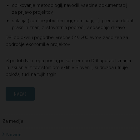
oblikovanje metodologij, navodil, vsebine dokumentacij
za prijavo projektov,
šolanja (»on the job« treningi, seminarji, …), prenose dobrih
praks in znanj z istovrstnih področij v sosednjo državo.
DRI bo okviru pogodbe, vredne 549.200 evrov, zadolžen za
področje ekonomike projektov.
S pridobitvijo tega posla, pri katerem bo DRI uporabil znanja
in izkušnje iz tovrstnih projektih v Sloveniji, si družba utrjuje
položaj tudi na tujih trgih.
NAZAJ
Za medije
Novice