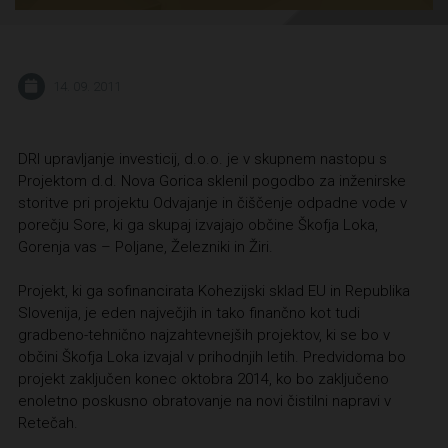
14. 09. 2011
DRI upravljanje investicij, d.o.o. je v skupnem nastopu s
Projektom d.d. Nova Gorica sklenil pogodbo za inženirske
storitve pri projektu Odvajanje in čiščenje odpadne vode v
porečju Sore, ki ga skupaj izvajajo občine Škofja Loka,
Gorenja vas – Poljane, Železniki in Žiri.
Projekt, ki ga sofinancirata Kohezijski sklad EU in Republika
Slovenija, je eden največjih in tako finančno kot tudi
gradbeno-tehnično najzahtevnejših projektov, ki se bo v
občini Škofja Loka izvajal v prihodnjih letih. Predvidoma bo
projekt zaključen konec oktobra 2014, ko bo zaključeno
enoletno poskusno obratovanje na novi čistilni napravi v
Retečah.