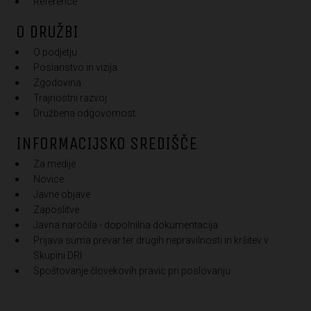
Reference
O DRUŽBI
O podjetju
Poslanstvo in vizija
Zgodovina
Trajnostni razvoj
Družbena odgovornost
INFORMACIJSKO SREDIŠČE
Za medije
Novice
Javne objave
Zaposlitve
Javna naročila - dopolnilna dokumentacija
Prijava suma prevar ter drugih nepravilnosti in kršitev v
Skupini DRI
Spoštovanje človekovih pravic pri poslovanju