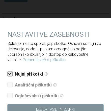
Za medije
Novice
NASTAVITVE ZASEBNOSTI
Javne objave
Spletno mesto uporablja piškotke. Osnovni so nujni za
Informacije javnega značaja
delovanje, dodatni pa vam omogočajo boljšo
uporabniško izkušnjo in dostop do kakovostne
Letna poročila
vsebine.
Preberite več o piškotkih.
Politika upravljanja družbe
Politika raznolikosti družbe
Nujni piškotki
Politika prejemkov
Analitični piškotki
Politika kakovosti
Oglaševalski piškotki
Strategija skupine DRI za obdobje 2021–2025
Etični kodeks
IZBERI VSE IN ZAPRI