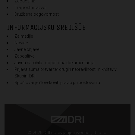
Zgodovina
Trajnostni razvoj
Družbena odgovornost
INFORMACIJSKO SREDIŠČE
Za medije
Novice
Javne objave
Zaposlitve
Javna naročila - dopolnilna dokumentacija
Prijava suma prevar ter drugih nepravilnosti in kršitev v
Skupini DRI
Spoštovanje človekovih pravic pri poslovanju
© 2026 DRI upravljanje investicij, d. o. o.