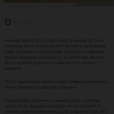
03. 04. 2012
Generalni direktor DRI g. Rajko Siročić in direktor JP Ceste
Federacije Bosne in Hercegovine Filip Vujeva sta podpisala
aneks k pogodbi za konzultantske storitve pri nadaljevanju
gradnje sarajevske obvoznice oz. za dokončanje del, ki so
bila po prekinitvi pogodbe z izvajalcem SCT začasno
ustavljena.
DRI bo konzultantske storitve izvajal z lokalnima partnerjema
Divel in Zavodom za saobraćaj iz Sarajeva.
Gradbena dela, s katerimi bo izvajalec pričel v prihodnjih
dneh in bodo obsegala dokončanje del na 2 predorih, 3
viaduktih, dveh mostovih in trasi, bodo zaključena v letu 2012.