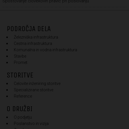
Spoštovanje človekovih pravic pri poslovanju
PODROČJA DELA
Železniška infrastruktura
Cestna infrastruktura
Komunalna in vodna infrastruktura
Stavbe
Promet
STORITVE
Celovite inženiring storitve
Specializirane storitve
Reference
O DRUŽBI
O podjetju
Poslanstvo in vizija