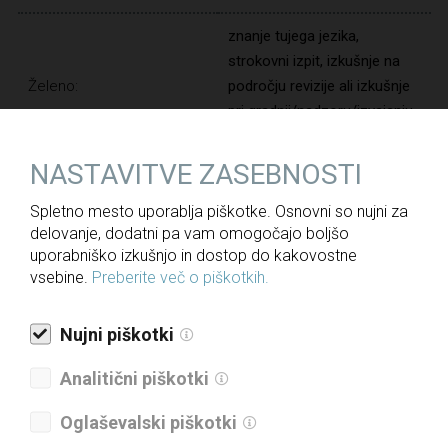
znanje tujega jezika,
strokovni izpit, izkušnje na
Želeno:
področju revizije ali izkušnje
pri gradnji/nadzoru/izvajanju
infrastrukturnih projektov
NASTAVITVE ZASEBNOSTI
Delovne izkušnje:
3 leta
Spletno mesto uporablja piškotke. Osnovni so nujni za
Trajanje zaposlitve:
nedoločen čas
delovanje, dodatni pa vam omogočajo boljšo
uporabniško izkušnjo in dostop do kakovostne
Poskusna doba:
vsebine.
Preberite več o piškotkih.
3 meseci
Nujni piškotki
Pisne prijave
z življenjepisom in ustreznimi dokazili pošljite
najkasneje do
25. 06. 2022
na elektronski naslov:
kadri@dri.si
.
Analitični piškotki
Oglaševalski piškotki