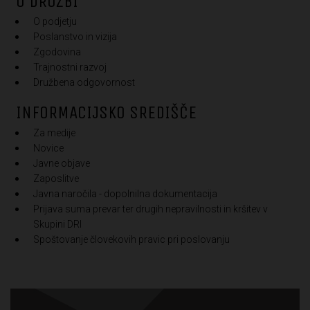
O DRUŽBI
O podjetju
Poslanstvo in vizija
Zgodovina
Trajnostni razvoj
Družbena odgovornost
INFORMACIJSKO SREDIŠČE
Za medije
Novice
Javne objave
Zaposlitve
Javna naročila - dopolnilna dokumentacija
Prijava suma prevar ter drugih nepravilnosti in kršitev v
Skupini DRI
Spoštovanje človekovih pravic pri poslovanju