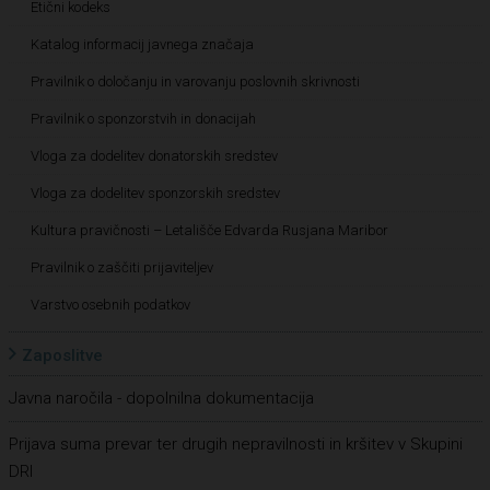
Etični kodeks
Katalog informacij javnega značaja
Pravilnik o določanju in varovanju poslovnih skrivnosti
Pravilnik o sponzorstvih in donacijah
Vloga za dodelitev donatorskih sredstev
Vloga za dodelitev sponzorskih sredstev
Kultura pravičnosti – Letališče Edvarda Rusjana Maribor
Pravilnik o zaščiti prijaviteljev
Varstvo osebnih podatkov
Zaposlitve
Javna naročila - dopolnilna dokumentacija
Prijava suma prevar ter drugih nepravilnosti in kršitev v Skupini
DRI