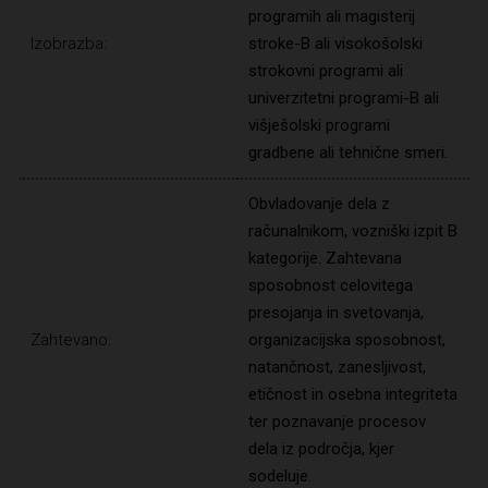
programih ali magisterij
Izobrazba:
stroke-B ali visokošolski
strokovni programi ali
univerzitetni programi-B ali
višješolski programi
gradbene ali tehnične smeri.
Obvladovanje dela z
računalnikom, vozniški izpit B
kategorije. Zahtevana
sposobnost celovitega
presojanja in svetovanja,
Zahtevano:
organizacijska sposobnost,
natančnost, zanesljivost,
etičnost in osebna integriteta
ter poznavanje procesov
dela iz področja, kjer
sodeluje.