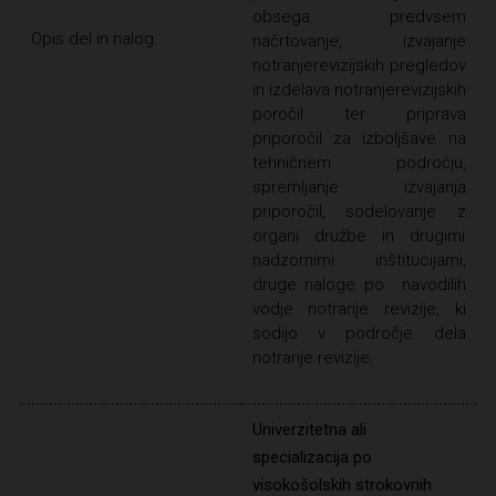
obsega predvsem
Opis del in nalog:
načrtovanje, izvajanje
notranjerevizijskih pregledov
in izdelava notranjerevizijskih
poročil ter priprava
priporočil za izboljšave na
tehničnem področju,
spremljanje izvajanja
priporočil, sodelovanje z
organi družbe in drugimi
nadzornimi inštitucijami,
druge naloge po navodilih
vodje notranje revizije, ki
sodijo v področje dela
notranje revizije.
Univerzitetna ali
specializacija po
visokošolskih strokovnih