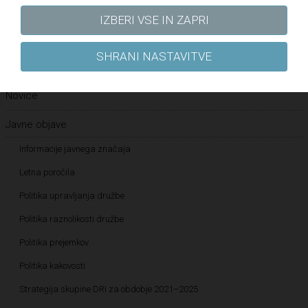
NAZAJ
IZBERI VSE IN ZAPRI
SHRANI NASTAVITVE
Za medije
Novice
Javne objave
Informacije javnega značaja
Letna poročila
Politika upravljanja družbe
Politika raznolikosti družbe
Politika prejemkov
Politika kakovosti
Strategija skupine DRI za obdobje 2021–2025