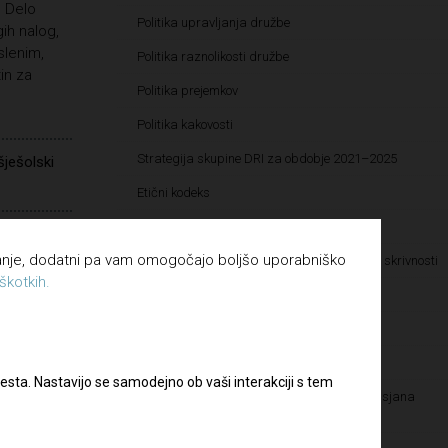
. Delo
Politika upravljanja družbe
ih nalog,
slenim,
Politika raznolikosti družbe
in za
Politika prejemkov
Politika kakovosti
Strategija skupine DRI za obdobje 2021–2025
šješolski
Etični kodeks
Katalog informacij javnega značaja
elovnih
vanje, dodatni pa vam omogočajo boljšo uporabniško
Pravilnik o določanju in varovanju poslovnih skrivnosti
škotkih.
Pravilnik o sponzorstvih in donacijah
mkov
Vloga za dodelitev donatorskih sredstev
razmerij
Vloga za dodelitev sponzorskih sredstev
esta. Nastavijo se samodejno ob vaši interakciji s tem
Kultura pravičnosti – Letališče Edvarda Rusjana
Maribor