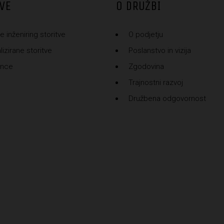
VE
O DRUŽBI
e inženiring storitve
O podjetju
izirane storitve
Poslanstvo in vizija
ence
Zgodovina
Trajnostni razvoj
Družbena odgovornost