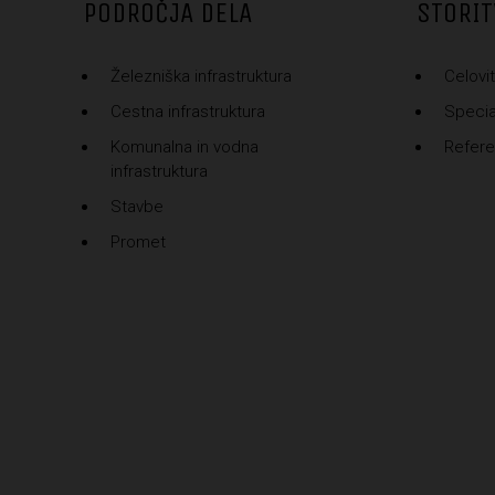
PODROČJA DELA
STORIT
Železniška infrastruktura
Celovit
Cestna infrastruktura
Special
Komunalna in vodna
Refer
infrastruktura
Stavbe
Promet