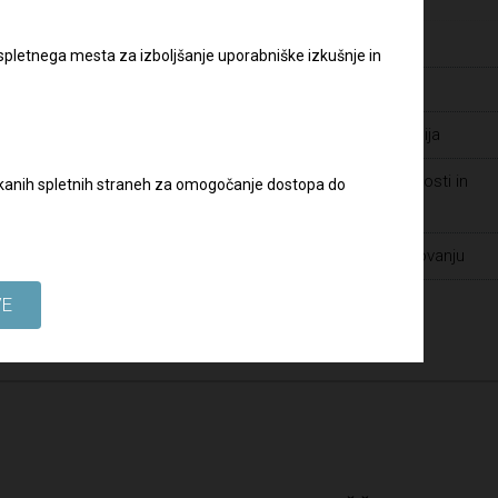
Pravilnik o zaščiti prijaviteljev
Varstvo osebnih podatkov
slov:
 spletnega mesta za izboljšanje uporabniške izkušnje in
Zaposlitve
Javna naročila - dopolnilna dokumentacija
Prijava suma prevar ter drugih nepravilnosti in
biskanih spletnih straneh za omogočanje dostopa do
kršitev v Skupini DRI
Spoštovanje človekovih pravic pri poslovanju
VE