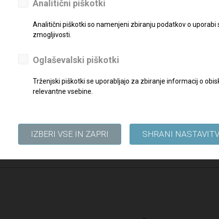
Analitični piškotki
reznimi dokazili pošljite najkasneje do
19. 12. 2023
na elektronski na
Analitični piškotki so namenjeni zbiranju podatkov o uporabi
zmogljivosti.
Oglaševalski piškotki
Trženjski piškotki se uporabljajo za zbiranje informacij o o
relevantne vsebine.
IZBERI VSE IN ZAPRI
SHRANI NASTAVIT