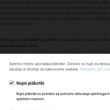
vlja strokovne naloge za organizacijsko enoto in po naročilu vodje
ega predvsem obračun osebnih prejemkov zaposlenih in vseh drug
zanih z evidencami prejemkov zaposlenih, vračil nadomestil zapo
njem gotovinske blagajne družbe, obdelovanjem knjigovodskih list
entiranje in knjiženje.
ializacija po višješolskih programih ali visokošolski strokovni-B ali vi
grami ekonomske smeri
avanje dela z računalnikom, natančnost, zanesljivost, poznavanje d
cesov
Spletno mesto uporablja piškotke. Osnovni so nujni za delo
izkušnjo in dostop do kakovostne vsebine.
Preberite več o pi
je tujega jezika, poznavanje del s področja obračuna osebnih preje
slenim in ostalih prejemkov v zvezi z delom in iz drugih pogodbenih 
Nujni piškotki
oločen čas
Nujni piškotki so potrebni za ustrezno delovanje spletnega m
spletnim mestom.
eseca