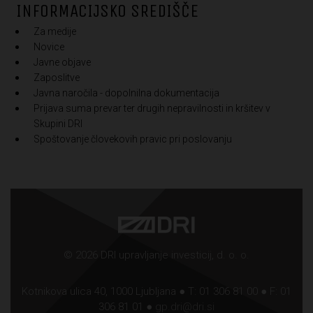
INFORMACIJSKO SREDIŠČE
Za medije
Novice
Javne objave
Zaposlitve
Javna naročila - dopolnilna dokumentacija
Prijava suma prevar ter drugih nepravilnosti in kršitev v
Skupini DRI
Spoštovanje človekovih pravic pri poslovanju
© 2026 DRI upravljanje investicij, d. o. o.
Kotnikova ulica 40, 1000 Ljubljana ● T: 01 306 81 00 ● F: 01
306 81 01 ●
gp.dri@dri.si