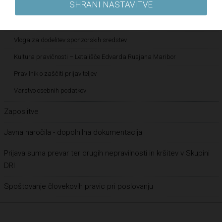
SHRANI NASTAVITVE
Pravilnik o sponzorstvih in donacijah
Vloga za dodelitev donatorskih sredstev
Vloga za dodelitev sponzorskih sredstev
Kultura pravičnosti – Letališče Edvarda Rusjana Maribor
Pravilnik o zaščiti prijaviteljev
Varstvo osebnih podatkov
Zaposlitve
Javna naročila - dopolnilna dokumentacija
Prijava suma prevar ter drugih nepravilnosti in kršitev v Skupini
DRI
Spoštovanje človekovih pravic pri poslovanju