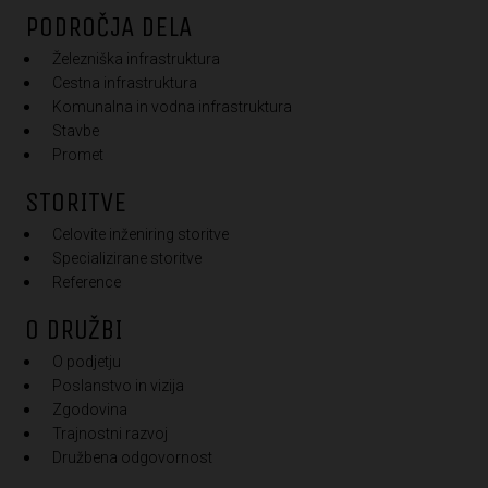
PODROČJA DELA
Železniška infrastruktura
Cestna infrastruktura
Komunalna in vodna infrastruktura
Stavbe
Promet
STORITVE
Celovite inženiring storitve
Specializirane storitve
Reference
O DRUŽBI
O podjetju
Poslanstvo in vizija
Zgodovina
Trajnostni razvoj
Družbena odgovornost